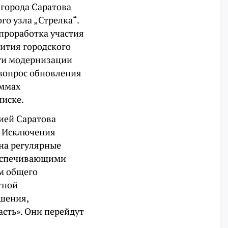
 города Саратова
го узла „Стрелка“.
 проработка участия
ития городского
сти модернизации
вопрос обновления
аммах
писке.
цией Саратова
. Исключения
на регулярные
беспечивающими
м общего
тной
шения,
асть». Они перейдут