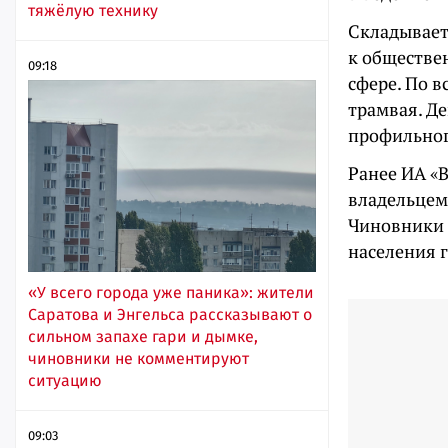
тяжёлую технику
Складывает
к обществе
09:18
сфере. По в
трамвая. Д
профильного
Ранее ИА «
владельцем
Чиновники 
населения 
«У всего города уже паника»: жители
Саратова и Энгельса рассказывают о
сильном запахе гари и дымке,
чиновники не комментируют
ситуацию
09:03