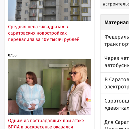
#строитель
Материал
Средняя цена «квадрата» в
саратовских новостройках
Федераль
перевалила за 109 тысяч рублей
транспорт
07:55
Через чет
автобусн
В Саратов
электрот
Саратовцы
«девятка»
Одним из пострадавших при атаке
Для Сарат
БПЛА в воскресенье оказался