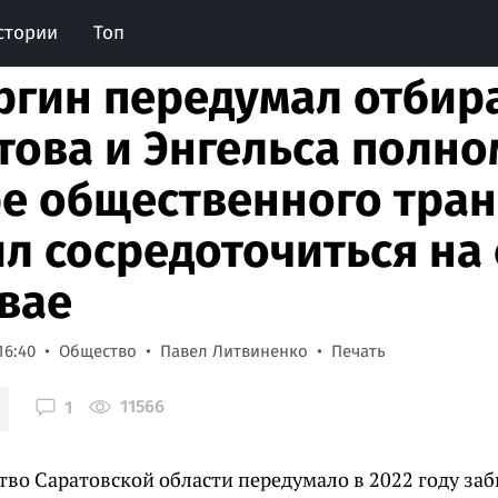
стории
Топ
ргин передумал отбира
това и Энгельса полно
е общественного тран
л сосредоточиться на
вае
16:40
Общество
Павел Литвиненко
Печать
11566
1
во Саратовской области передумало в 2022 году заб