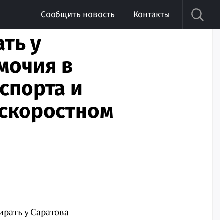
Сообщить новость
Контакты
ть у
мочия в
спорта и
 скоростном
ирать у Саратова