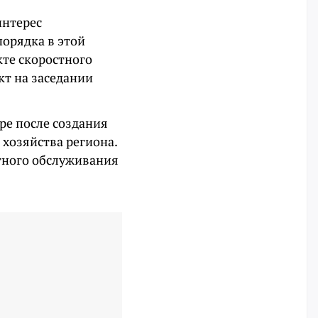
интерес
порядка в этой
кте скоростного
кт на заседании
оре после создания
хозяйства региона.
тного обслуживания