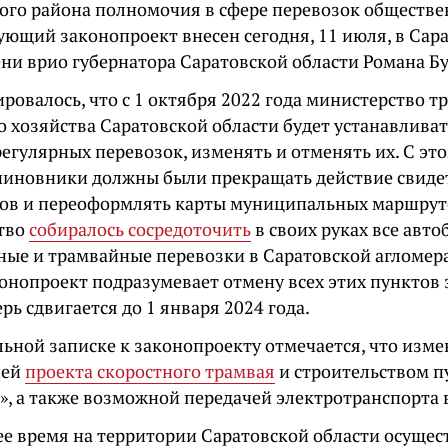
кого района полномочия в сфере перевозок обществ
ующий законопроект внесен сегодня, 11 июля, в Сар
ени врио губернатора Саратовской области Романа Бу
ровалось, что с 1 октября 2022 года министерство т
о хозяйства Саратовской области будет устанавлив
егулярных перевозок, изменять и отменять их. С это
чиновники должны были прекращать действие свиде
ов и переоформлять карты муниципальных маршрут
тво
собиралось сосредоточить
в своих руках все авто
ные и трамвайные перевозки в Саратовской агломер
конопроект подразумевает отмену всех этих пунктов
рь сдвигается до 1 января 2024 года.
льной записке к законопроекту отмечается, что изм
ией
проекта скоростного трамвая
и строительством п
», а также возможной передачей электротранспорта 
ее время на территории Саратовской области осуще