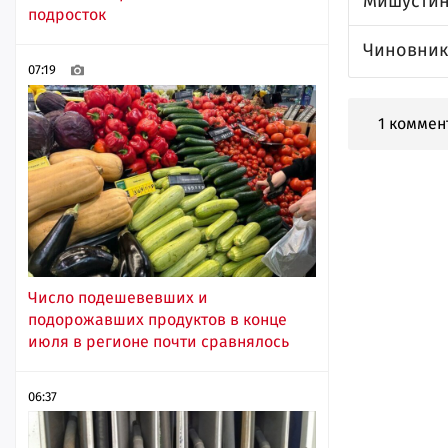
Мишустин
подросток
Чиновник 
07:19
1 коммен
Число подешевевших и
подорожавших продуктов в конце
июля в регионе почти сравнялось
06:37