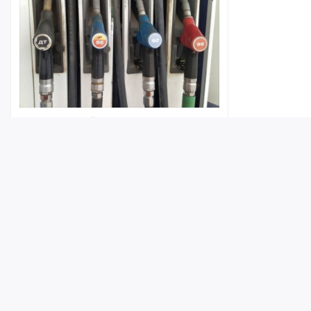
В Саратовской области резко
подорожал бензин популярных
марок
06:03
Лента
Истории
Топ
Реклама
Контакт
© ИА «Версия-Саратов», 2026
Учредители — Фонд «Перспектива».
Регистрационный номер ИА № ФС 77 - 79097 от 15.09.2020 г. Выд