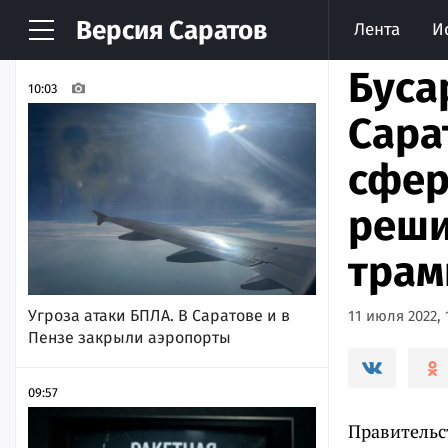
Версия
Саратов
Лента
И
НОВОСТИ
АРХИВ
Буса
10:03
Сара
сфер
реши
трам
Угроза атаки БПЛА. В Саратове и в
11 июля 2022, 
Пензе закрыли аэропорты
09:57
Правительст