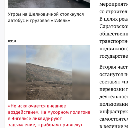
мероприяти
со строител
Утром на Шелковичной столкнулся
В целях ре
автобус и грузовая «ГАЗель»
Саратовско
общественн
транспортн
09:31
подвижного
государств
Вторая час
останутся 
составят «
перевозки 
деятельнос
пользовани
«Не исключается внешнее
инфраструк
воздействие». На мусорном полигоне
самостояте
в Энгельсе ликвидируют
задымление, к работам привлекут
в ведение 