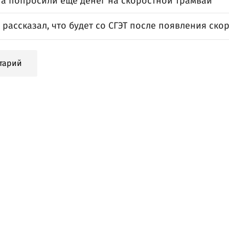
а попросили еще денег на скоростной трамвай
рассказал, что будет со СГЭТ после появления ско
тарий