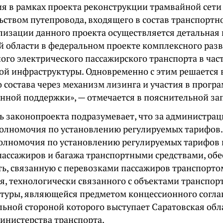
я в рамках проекта реконструкции трамвайной сети
ьством путепровода, входящего в состав транспортно
ализации данного проекта осуществляется детальная
й области в федеральном проекте комплексного разв
ого электрического пассажирского транспорта в ча
ой инфраструктуры. Одновременно с этим решается 
 состава через механизм лизинга и участия в прогр
енной поддержки», — отмечается в пояснительной за
ть законопроекта подразумевает, что за администра
полномочия по установлению регулируемых тарифов
полномочия по установлению регулируемых тарифов 
пассажиров и багажа транспортными средствами, о
ть, связанную с перевозками пассажиров транспорто
я, технологически связанного с объектами транспор
туры, являющейся предметом концессионного согла
льной стороной которого выступает Саратовская обл
министерства транспорта.