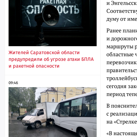
и Энгельсс
Соответств
думу от им
Ранее плани
и дорожног
маршруты р
Жителей Саратовской области
областные 
предупредили об угрозе атаки БПЛА
перевозчик
и ракетной опасности
правительс
троллейбус
09:46
сегодня за
период тепе
В поясните
с реализац
на «Стрелке
«В настоящ