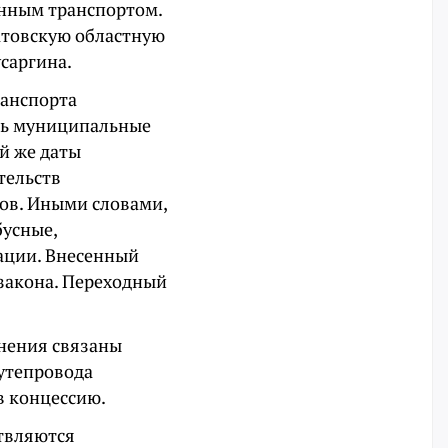
енным транспортом.
атовскую областную
саргина.
ранспорта
ать муниципальные
й же даты
тельств
ов. Иными словами,
бусные,
ации. Внесенный
 закона. Переходный
енения связаны
утепровода
в концессию.
ствляются