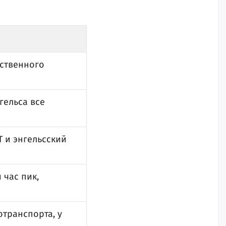
ественного
гельса все
Т и энгельсский
 час пик,
отранспорта, у