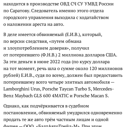
находится в производстве ОВД СЧ СУ УМВД России
по Саратову. Следователь именно этого отдела
городского управления выходила с ходатайством
о наложении ареста на авто.
В деле имеется обвиняемый (Е.И.В.), который,
по версии следствия, «путем обмана
и злоупотреблением доверия», получил
от потерпевшего (Ф.Н.В.) 2 миллиона долларов США.
За эти деньги в июне 2022 года (по курсу доллара
на тот момент, речь шла о сумме около 120 миллионов
рублей) Е.И.В., судя по всему, должен был предоставить
потерпевшему всего четыре элитных автомобиля —
Lamborghini Urus, Porsche Taycan Turbo S, Mercedes-
Benz Maybach GLS 600 4MATIC и Porsche Macan S.
Однако, как подчёркивается в судебном
постановлении, обвиняемый умудрился одновременно
продать те же авто трём частным лицам и одной
фирме — ООО «БалтАвтоТрейд-М». При этом,