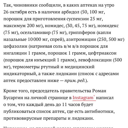
Так, чиновники сообщили, в каких аптеках на утро
26 октября есть в наличии арбидол (50, 100 мг,
порошок для приготовления суспензии 25 мг,
максимум 200 мг), номидес, (30, 45, 75 мг), номидекс
(75 мг), осельтамивир (75 мг), гриппферон (капли
назальные 10 000 мг, спрей), азитромицин (250, 500 мг)
цефазолин (натриевая соль в/м в/в порошок для
ингаляции 1 грамм, порошок 1 грамм, цефтриаксон
(порошок для инъекций 1 грамм), левофлоксацин (500
мг), термометры ртутный и медицинский
индикаторный, а также лидокаин (список с адресами
аптек предоставлен ниже —
прим. ред.
).
Кроме того, председатель правительства Роман
*
Бусаргин на личной странице в
Instagram
написал
о том, что каждый день до 11 часов будет
публиковаться список аптек, где есть антибиотики,
противовирусные препараты и лидокаин.