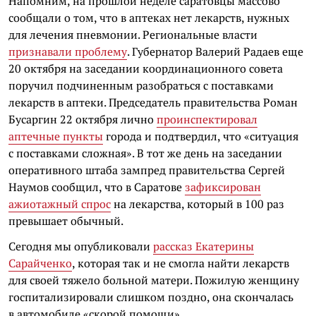
Напомним, на прошлой неделе саратовцы массово
сообщали о том, что в аптеках нет лекарств, нужных
для лечения пневмонии. Региональные власти
признавали проблему
. Губернатор Валерий Радаев еще
20 октября на заседании координационного совета
поручил подчиненным разобраться с поставками
лекарств в аптеки. Председатель правительства Роман
Бусаргин 22 октября лично
проинспектировал
аптечные пункты
города и подтвердил, что «ситуация
с поставками сложная». В тот же день на заседании
оперативного штаба зампред правительства Сергей
Наумов сообщил, что в Саратове
зафиксирован
ажиотажный спрос
на лекарства, который в 100 раз
превышает обычный.
Сегодня мы опубликовали
рассказ Екатерины
Сарайченко
, которая так и не смогла найти лекарств
для своей тяжело больной матери. Пожилую женщину
госпитализировали слишком поздно, она скончалась
в автомобиле «скорой помощи».