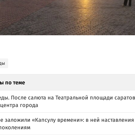
ды
ы по теме
еды. После салюта на Театральной площади сарато
 центра города
ве заложили «Капсулу времени»: в ней наставлени
поколениям