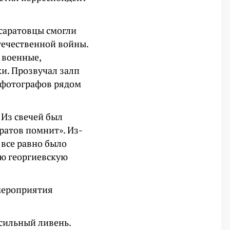
 саратовцы смогли
течественной войны.
 военные,
и. Прозвучал залп
я фотографов рядом
 Из свечей был
ратов помнит». Из-
 все равно было
ую георгиевскую
 мероприятия
 сильный ливень.