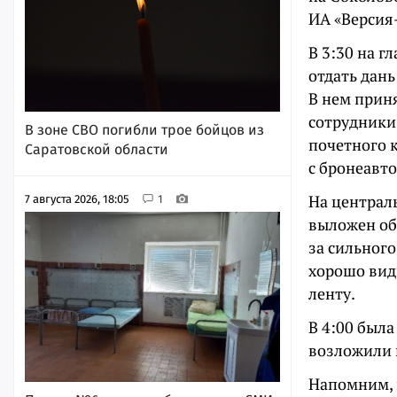
ИА «Версия
В 3:30 на г
отдать дан
В нем прин
сотрудники
В зоне СВО погибли трое бойцов из
почетного 
Саратовской области
с бронеавт
На централ
7 августа 2026, 18:05
1
выложен об
за сильного
хорошо вид
ленту.
В 4:00 был
возложили 
Напомним, в