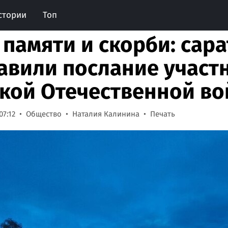
стории
Топ
 памяти и скорби: сар
авили послание участ
кой Отечественной во
07:12
Общество
Наталия Калинина
Печать