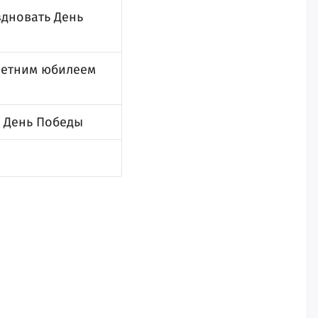
здновать День
-летним юбилеем
а День Победы