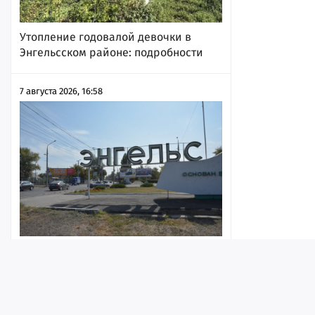
Утопление годовалой девочки в
Энгельсском районе: подробности
7 августа 2026, 16:58
Возгорание на мусорном полигоне в
Энгельсе. В Роспотребнадзоре
сообщили, что воздух в некоторых
частях города «не соответствуют
гигиеническим нормативам»