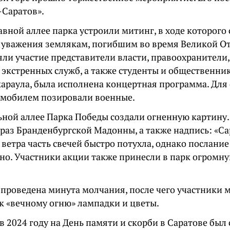
-Саратов».
лавной аллее парка устроили митинг, в ходе которого
ь уважения землякам, погибшим во время Великой О
яли участие представители власти, правоохранители,
 экстренных служб, а также студенты и общественник
караула, была исполнена концертная программа. Дл
омобилем позировали военные.
ьной аллее Парка Победы создали огненную картину.
раз Бранденбургской Мадонны, а также надпись: «Са
 ветра часть свечей быстро потухла, однако послание
но. Участники акции также принесли в парк огромн
а проведена минута молчания, после чего участники
к «вечному огню» лампадки и цветы.
 2024 году на День памяти и скорби в Саратове был