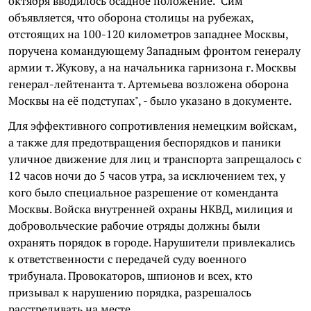
октября вводилось осадное положение. "Сим
объявляется, что оборона столицы на рубежах,
отстоящих на 100-120 километров западнее Москвы,
поручена командующему Западным фронтом генералу
армии т. Жукову, а на начальника гарнизона г. Москвы
генерал-лейтенанта т. Артемьева возложена оборона
Москвы на её подступах", - было указано в документе.
Для эффективного сопротивления немецким войскам,
а также для предотвращения беспорядков и паники
уличное движение для лиц и транспорта запрещалось с
12 часов ночи до 5 часов утра, за исключением тех, у
кого было специальное разрешение от коменданта
Москвы. Войска внутренней охраны НКВД, милиция и
добровольческие рабочие отряды должны были
охранять порядок в городе. Нарушители привлекались
к ответственности с передачей суду военного
трибунала. Провокаторов, шпионов и всех, кто
призывал к нарушению порядка, разрешалось
расстреливать на месте.