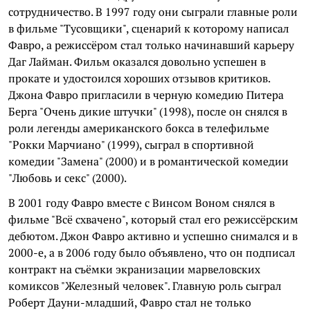
сотрудничество. В 1997 году они сыграли главные роли
в фильме "Тусовщики", сценарий к которому написал
Фавро, а режиссёром стал только начинавший карьеру
Даг Лайман. Фильм оказался довольно успешен в
прокате и удостоился хороших отзывов критиков.
Джона Фавро пригласили в черную комедию Питера
Берга "Очень дикие штучки" (1998), после он снялся в
роли легенды американского бокса в телефильме
"Рокки Марчиано" (1999), сыграл в спортивной
комедии "Замена" (2000) и в романтической комедии
"Любовь и секс" (2000).
В 2001 году Фавро вместе с Винсом Воном снялся в
фильме "Всё схвачено", который стал его режиссёрским
дебютом. Джон Фавро активно и успешно снимался и в
2000-е, а в 2006 году было объявлено, что он подписал
контракт на съёмки экранизации марвеловских
комиксов "Железный человек". Главную роль сыграл
Роберт Дауни-младший, Фавро стал не только