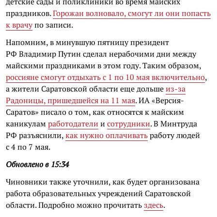
детские сады и поликлиники во время майских
праздников.
Горожан волновало, смогут ли они попасть
к врачу
по записи.
Напомним, в минувшую пятницу президент
РФ Владимир Путин сделал нерабочими дни между
майскими праздниками в этом году. Таким образом,
россияне смогут отдыхать с 1 по 10 мая включительно
,
а жители Саратовской области еще дольше
из-за
Радоницы, пришедшейся на 11 мая
. ИА «Версия-
Саратов» писало о том, как относятся к майским
каникулам
работодатели
и
сотрудники
. В Минтруда
РФ разъяснили,
как нужно оплачивать
работу людей
с 4 по 7 мая.
Обновлено в 15:34
Чиновники также уточнили, как будет организована
работа образовательных учреждений Саратовской
области. Подробно можно прочитать
здесь
.