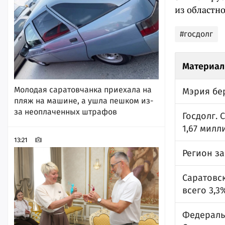
из областно
#госдолг
Материал
Молодая саратовчанка приехала на
Мэрия бер
пляж на машине, а ушла пешком из-
за неоплаченных штрафов
Госдолг. 
1,67 милл
13:21
Регион за
Саратовск
всего 3,3
Федераль