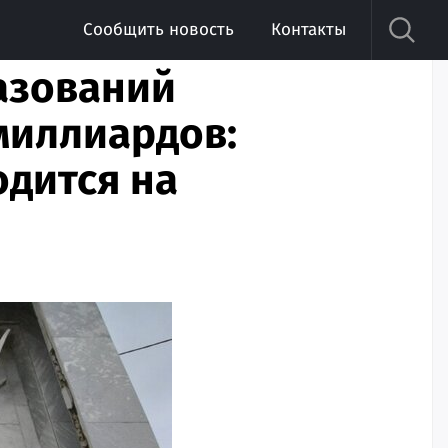
Сообщить новость
Контакты
азований
миллиардов:
одится на