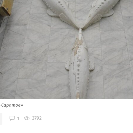
я-Саратов»
3792
1