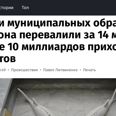
стории
Топ
и муниципальных обр
она перевалили за 14 
е 10 миллиардов прих
тов
8:49
Происшествия
Павел Литвиненко
Печать