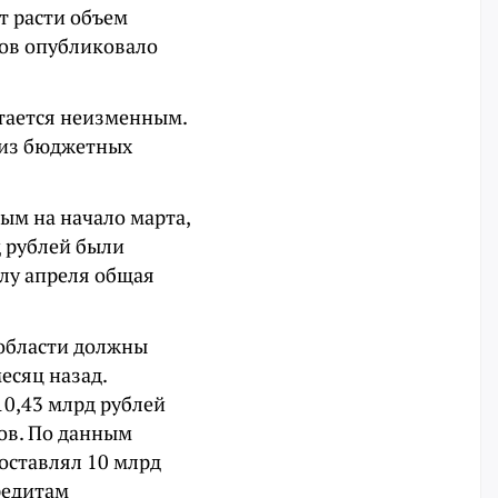
т расти объем
нов опубликовало
стается неизменным.
ю из бюджетных
ным на начало марта,
д рублей были
алу апреля общая
 области должны
месяц назад.
10,43 млрд рублей
ов. По данным
составлял 10 млрд
редитам