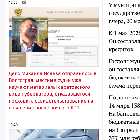
13:53
У муниципа
государстве
вчера, 20 м
К 1 мая 202
Он составл
кредитов.
Госдолг му
он составля
Дело Михаила Исаева отправилось в
бюджетные 
Волгоград: местные судьи уже
сумма перев
изучают материалы саратовского
вице-губернатора, отказавшегося
По данным 
проходить освидетельствование на
14 млрд 138
опьянение после ночного ДТП
На банковск
бюджетные 
13:40
на 1 апреля
377 млн ру