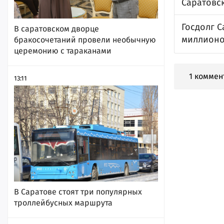
Саратовск
Госдолг С
В саратовском дворце
миллионов
бракосочетаний провели необычную
церемонию с тараканами
1 коммен
13:11
В Саратове стоят три популярных
троллейбусных маршрута