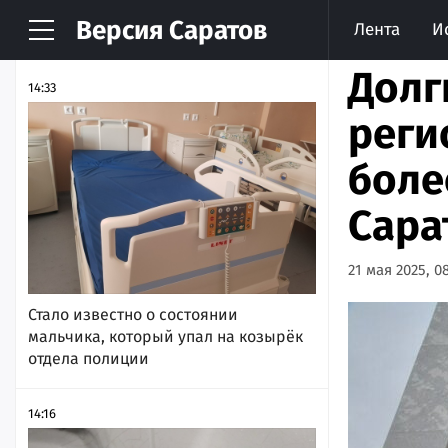
Версия
Саратов
Лента
И
НОВОСТИ
АРХИВ
Долг
14:33
реги
боле
Сара
21 мая 2025, 0
Стало известно о состоянии
мальчика, который упал на козырёк
отдела полиции
14:16