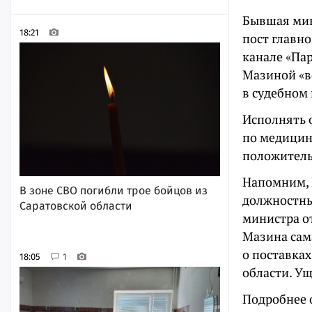
Бывшая мин
18:21
пост главно
канале «Па
Мазиной «в
в судебном 
Исполнять 
по медицин
положитель
Напомним,
В зоне СВО погибли трое бойцов из
должностны
Саратовской области
министра о
Мазина сам
о поставка
18:05
1
области. Ущ
Подробнее 