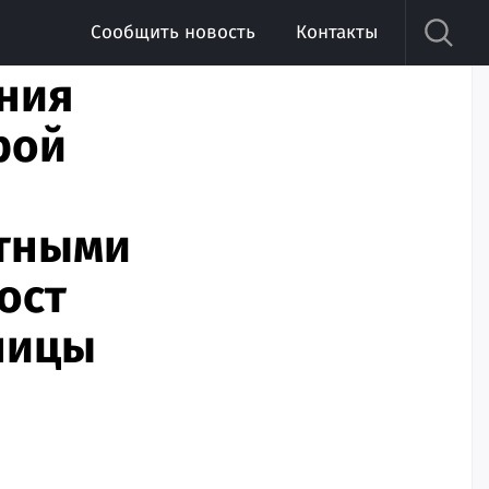
Сообщить новость
Контакты
ния
рой
стными
ост
ницы