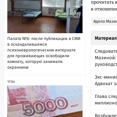
прочитать 
в отношени
#дело Мази
Материал
Палата №6: после публикации в СМИ
в оскандалившемся
психоневрологическом интернате
Следоват
для проживающих освободили
Мазиной:
комнату, которую занимали
руководс
охранники
Экс-мини
17:54
Адвокат з
Глава сле
миллионо
Возбужде