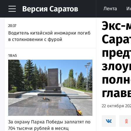
Версия
Саратов
Лента
И
НОВОСТИ
АРХИВ
Экс-
20:37
Водитель китайской иномарки погиб
Сара
в столкновении с фурой
пред
18:45
злоу
полн
глав
22 октября 202
За охрану Парка Победы заплатят по
704 тысячи рублей в месяц