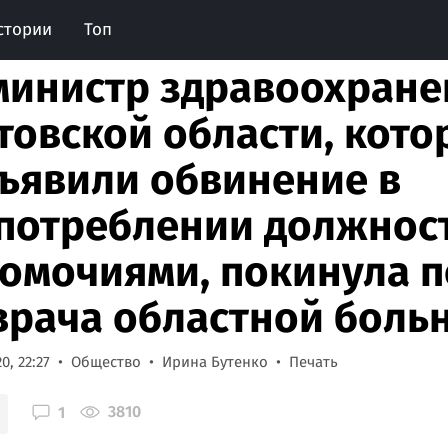
стории
Топ
министр здравоохране
товской области, кото
ъявили обвинение в
потреблении должно
омочиями, покинула п
врача областной боль
0, 22:27
Общество
Ирина Бутенко
Печать
3810
1