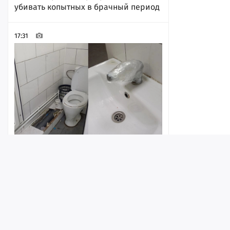
убивать копытных в брачный период
17:31
Горожанка рассказала о
неудовлетворительном состоянии
туалета у пляжа «Покорителей
Волги»
Лента
Истории
Топ
Реклама
Контакт
17:16
1
© ИА «Версия-Саратов», 2026