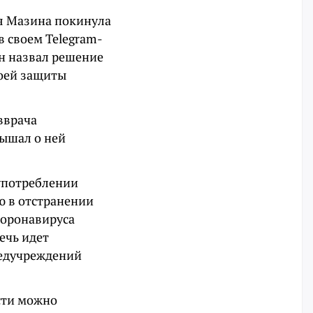
я Мазина покинула
в своем Telegram-
Он назвал решение
воей защиты
вврача
лышал о ней
употреблении
 в отстранении
коронавируса
ечь идет
медучреждений
сти можно