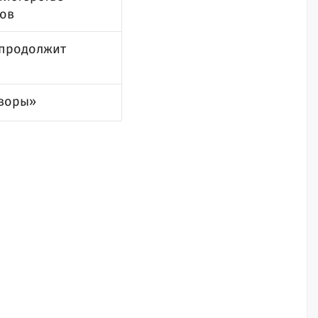
ков
 продолжит
оворы»