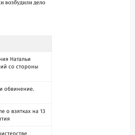
ки возбудили дело
ния Натальи
зий со стороны
и обвинение.
е о взятках на 13
ития
нистерстве