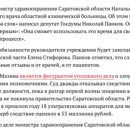
истр здравоохранения Саратовской области Наталь
го врача областной клинической больницы. Об этом 
ра слов» написал депутат Госдумы Николай Панков. 
ерным»: «Она сможет использовать это время для с
процессе».
обязанности руководителя учреждения будет замгла
ской части Елена Стифорова. Панков отметил, что с
ные отзывы и от врачей, и от пациентов.
 Мазина
является фигурантом уголовного дела
о зло
ми полномочиями. Суд дважды отказывал следствию
т должности, пока в разгар первой волны эпидемии 
а не покинула правительство Саратовской области.
Р
х в прошлом году 18 ультразвуковых аппаратов для 
ерб следствие оценило в 53 миллиона рублей.
о деле министра здравоохранения Саратовской обла