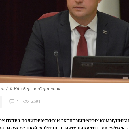
ин / © ИА «Версия-Саратов»
2591
1
гентства политических и экономических коммуника
вали очередной рейтинг влиятельности глав субъект