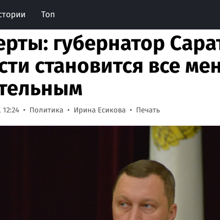
стории
Топ
ерты: губернатор Сара
сти становится все ме
тельным
 12:24
Политика
Ирина Есикова
Печать