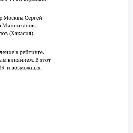
р Москвы Сергей
ам Минниханов.
лов (Хакасия)
дение в рейтинге.
ым влиянием. В этот
 89-и возможных.