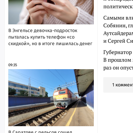
политическ
Самыми вли
Собянин, г
В Энгельсе девочка-подросток
Аутсайдера
пыталась купить телефон «со
и Сергей Си
скидкой», но в итоге лишилась денег
Губернатор
В прошлом 
09:35
раз он опус
1 коммен
В Саратове с рельсов сошел