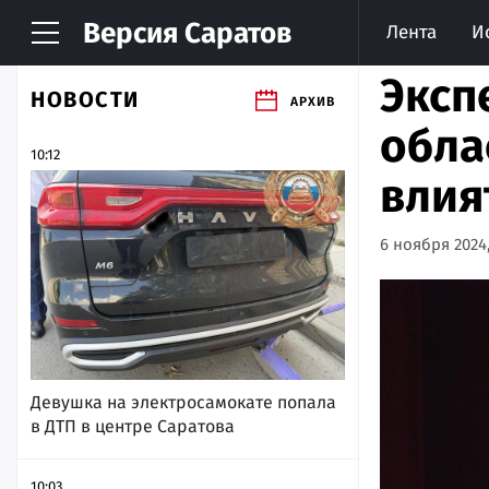
Версия
Саратов
Лента
И
Эксп
НОВОСТИ
АРХИВ
обла
10:12
влия
6 ноября 2024,
Девушка на электросамокате попала
в ДТП в центре Саратова
10:03