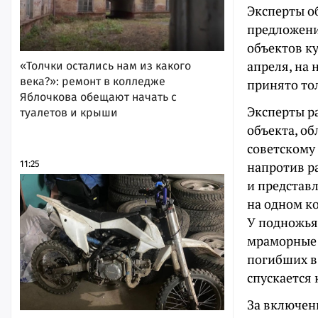
Эксперты о
предложени
объектов ку
апреля, на
«Толчки остались нам из какого
века?»: ремонт в колледже
принято то
Яблочкова обещают начать с
Эксперты р
туалетов и крыши
объекта, о
советскому
11:25
напротив р
и представ
на одном к
У подножья
мраморные 
погибших в
спускается
За включен