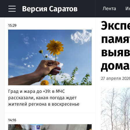
Версия
Саратов
Лента
И
НОВОСТИ
АРХИВ
Эксп
15:29
памя
выяв
дома
27 апреля 2026
Град и жара до +39: в МЧС
рассказали, какая погода ждет
жителей региона в воскресенье
14:16