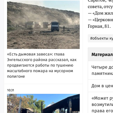
совета, отсу
— «Дом жило
— «Церковн
Горная, 81.
#объекты к
«Есть дымовая завеса»: глава
Материал
Энгельсского района рассказал, как
продвигаются работы по тушению
Четыре д
масштабного пожара на мусорном
памятник
полигоне
Дом в це
10:31
«Может р
возмутил
права его