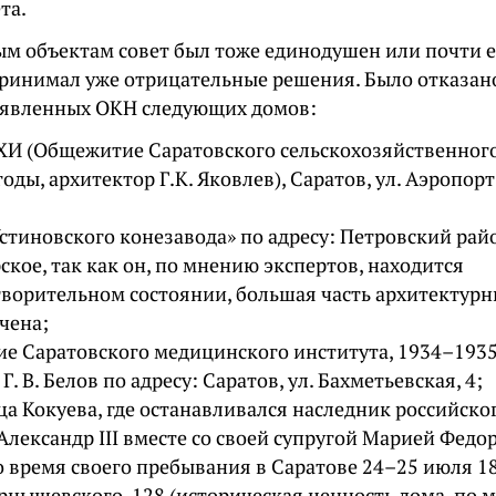
та.
ым объектам совет был тоже единодушен или почти 
принимал уже отрицательные решения. Было отказан
ыявленных ОКН следующих домов:
ХИ (Общежитие Саратовского сельскохозяйственного
оды, архитектор Г.К. Яковлев), Саратов, ул. Аэропорт 
тиновского конезавода» по адресу: Петровский райо
кое, так как он, по мнению экспертов, находится
творительном состоянии, большая часть архитектур
чена;
е Саратовского медицинского института, 1934–1935
 Г. В. Белов по адресу: Саратов, ул. Бахметьевская, 4;
ца Кокуева, где останавливался наследник российско
Александр III вместе со своей супругой Марией Федо
 время своего пребывания в Саратове 24–25 июля 18
ернышевского, 128 (историческая ценность дома, по