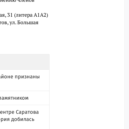
я, 31 (литера А1A2)
ов, ул. Большая
районе признаны
 памятником
ентре Саратова
эрия добилась