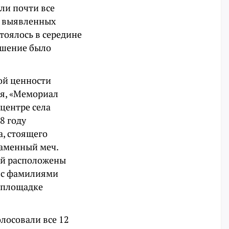
ли почти все
к выявленных
тоялось в середине
ешение было
ой ценности
ия, «Мемориал
центре села
8 году
а, стоящего
каменный меч.
ой расположены
 с фамилиями
к площадке
лосовали все 12