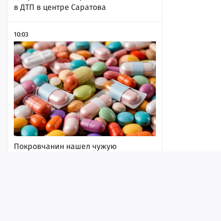
в ДТП в центре Саратова
10:03
Покровчанин нашел чужую
банковскую карту и закупился в
аптеке
09:51
Лента
Истории
Топ
Реклама
Контакт