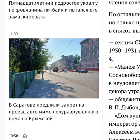
членов сове
Пятнадцатилетний подросток украл у
покровчанина питбайк и пытался его
По остальн
замаскировать
но только 
в список в
11:09
— секции С
1930–1931 г
4;
— «Манеж Ус
Сосновоборс
в неудовле
декора утра
— общежити
В Саратове продлили запрет на
В. П. Дыбов,
проезд авто мимо полуразрушенного
— «Дом куп
дома на Крымской
император 
Алексеем во
10:58
Саратов, Ч