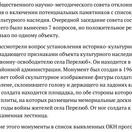
бщественного научно-методического совета отклони
я о включении потенциальных памятников с списо
льтурного наследия. Очередной заседание совета сос
 него было вынесено 7 вопросов, но положительное р
лько по одному объекту.
ассмотрели вопрос установления историко-культурн
бладающего признаками объекта культурного наслед
 воину-освободителю села Перелюб». Он находится в 
айонной администрации. Монумент был создан в 196
ляет собой скульптурное изображение фигуры солдат
олене, склонившего голову и держащего на ладонях 
 солдата находится площадка, по обе стороны котор
плиты, на которых размещены мемориальные доски
 годы войны жителей села Перелюб. От ног солдата 
 каменная лестница.
ие этого монументы в список выявленных ОКН прого