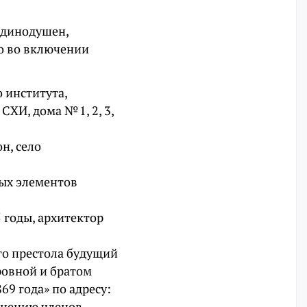
единодушен,
о во включении
 института,
СХИ, дома № 1, 2, 3,
н, село
ных элементов
 годы, архитектор
го престола будущий
ровной и братом
69 года» по адресу:
 мнению членов