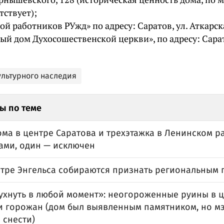
тствует);
й работников РУжд» по адресу: Саратов, ул. Аткарска
ый дом Духосошественской церкви», по адресу: Сарат
ультурного наследия
ы по теме
ома в центре Саратова и трехэтажка в Ленинском 
ами, один — исключен
нтре Энгельса собираются признать региональным
ухнуть в любой момент»: неогороженные руины в ц
и горожан (дом был выявленным памятником, но м
 снести)