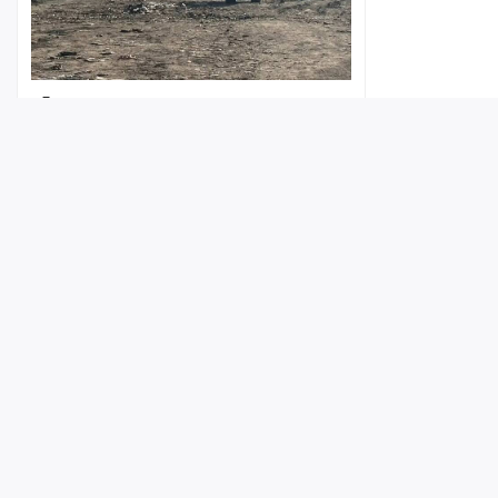
«Есть дымовая завеса»: глава
Энгельсского района рассказал, как
продвигаются работы по тушению
масштабного пожара на мусорном
полигоне
Лента
Истории
Топ
Реклама
Контакт
10:31
© ИА «Версия-Саратов», 2026
Учредители — Фонд «Перспектива».
Регистрационный номер ИА № ФС 77 - 79097 от 15.09.2020 г. Выд
надзору в сфере связи, информационных технологий и массовы
Главный редактор: Радин А. В.
Адрес редакции и издателя: 410056, г. Саратов, Мирный переулок,