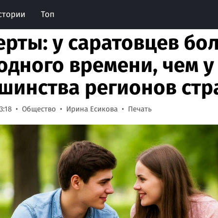
стории
Топ
ерты: у саратовцев бо
одного времени, чем у
шинства регионов ст
3:18
Общество
Ирина Есикова
Печать