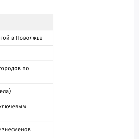
огой в Поволжье
городов по
ела)
 ключевым
бизнесменов