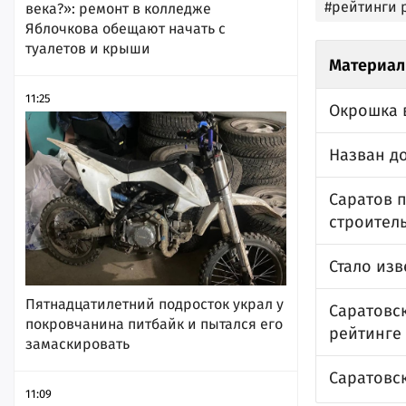
#рейтинги 
века?»: ремонт в колледже
Яблочкова обещают начать с
туалетов и крыши
Материал
11:25
Окрошка 
Назван д
Саратов 
строител
Стало изв
Пятнадцатилетний подросток украл у
Саратовс
покровчанина питбайк и пытался его
рейтинге
замаскировать
Саратовск
11:09