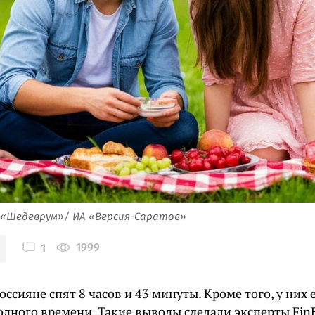
 «Шедеврум»/ ИА «Версия-Саратов»
1999
1
оссияне спят 8 часов и 43 минуты. Кроме того, у них е
дного времени. Такие выводы сделали эксперты FinE