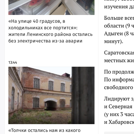
изучения д
Больше всег
«На улице 40 градусов, в
области (9 
холодильниках все портится»:
Адыгеи (8 ч
жители Ленинского района остались
минут).
без электричества из-за аварии
Саратовская
местных жит
13:44
По продолжи
По информац
свободного 
Лидируют зд
и Северная 
(у них 3 ча
и Хабаровск
«Толчки остались нам из какого