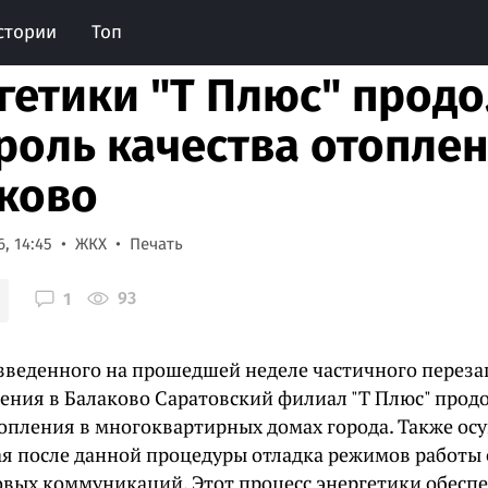
стории
Топ
гетики "Т Плюс" прод
роль качества отоплен
ково
, 14:45
ЖКХ
Печать
93
1
зведенного на прошедшей неделе частичного переза
ения в Балаково Саратовский филиал "Т Плюс" прод
топления в многоквартирных домах города. Также ос
я после данной процедуры отладка режимов работы
вых коммуникаций. Этот процесс энергетики обесп