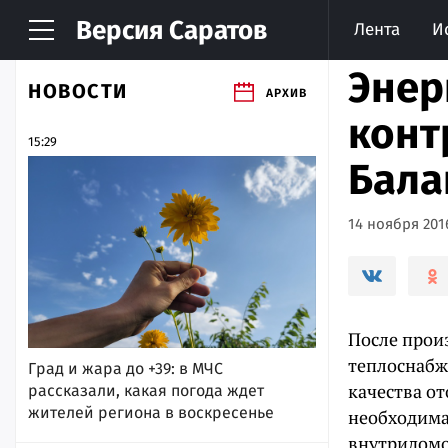
Версия
Саратов
Лента
И
Энер
НОВОСТИ
АРХИВ
конт
15:29
Бала
14 ноября 2016
После прои
теплоснабж
Град и жара до +39: в МЧС
качества о
рассказали, какая погода ждет
жителей региона в воскресенье
необходима
внутридомо