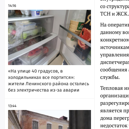
со структу
14:16
ТСН и ЖСК.
На операти
данному во
конкретном
источникам
управления
диспетчера
сообщения 
«На улице 40 градусов, в
службы.
холодильниках все портится»:
жители Ленинского района остались
Тепловая и
без электричества из-за аварии
организаци
разрегулир
13:44
является п
дома перег
недостаток