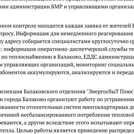
рами администрации БМР и управляющими организа
вном контроле находится каждая заявка от жителей 
просу. Информация для немедленного реагирования
у адресу собирается специалистами круглосуточно с
: информация оперативно-диспетчерской службы т
 по теплоснабжению в Балаково, ЕДДС администрац
м управляющих организаций, мониторинг социальных
абонентов аккумулируются, анализируются и перед
нспекция Балаковского отделения "ЭнергосбыТ Плюс
и города Балаково организуют работу по устранени
ованности отопительных систем многоквартирных д
ричиной несбалансированного потребления тепловой
реваются, а другие вследствие этого испытывают оп
 тепла. Целью работы является приведение распреде