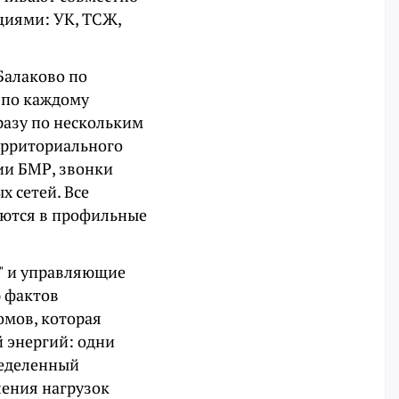
циями: УК, ТСЖ,
Балаково по
 по каждому
разу по нескольким
ерриториального
ии БМР, звонки
 сетей. Все
аются в профильные
" и управляющие
ю фактов
омов, которая
 энергий: одни
ределенный
ления нагрузок