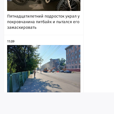
Пятнадцатилетний подросток украл у
покровчанина питбайк и пытался его
замаскировать
11:09
В Саратове продлили запрет на
проезд авто мимо полуразрушенного
дома на Крымской