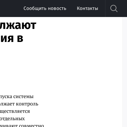
Сообщить новость
Контакты
олжают
ия в
пуска системы
олжает контроль
уществляется
 отдельных
ечивают совместно