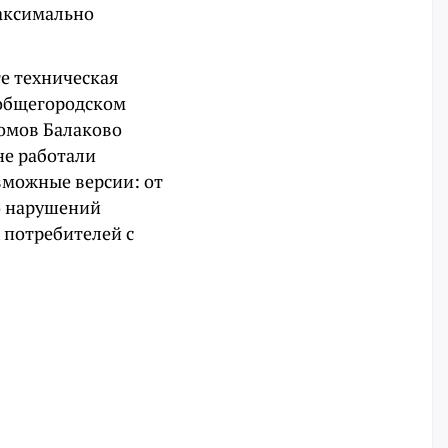
аксимально
те техническая
 общегородском
домов Балаково
не работали
зможные версии: от
до нарушений
 потребителей с