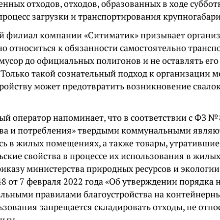
нных отходов, отходов, образованных в ходе суббот
процесс загрузки и транспортирования крупногабар
й филиал компании «Ситиматик» призывает организ
но относиться к обязанности самостоятельно трансп
мусор до официальных полигонов и не оставлять его
 Только такой сознательный подход к организации 
тройству может предотвратить возникновение свало
й оператор напоминает, что в соответствии с ФЗ № 
ва и потребления» твердыми коммунальными являют
сь в жилых помещениях, а также товары, утратившие
ьские свойства в процессе их использования в жилы
риказу министерства природных ресурсов и экологии
48 от 7 февраля 2022 года «Об утверждении порядка
льными правилами благоустройства на контейнерн
ьзования запрещается складировать отходы, не отн
ным.