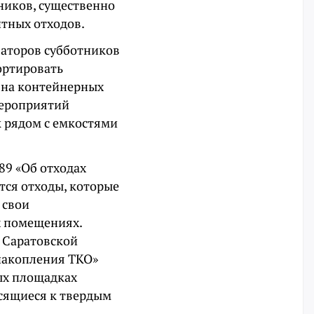
ников, существенно
итных отходов.
аторов субботников
ортировать
 на контейнерных
мероприятий
к рядом с емкостями
89 «Об отходах
ся отходы, которые
 свои
х помещениях.
 Саратовской
 накопления ТКО»
ых площадках
осящиеся к твердым