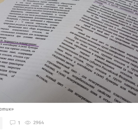
атик»
2964
1