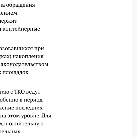
ила обращения
лением
одержит
а контейнерные
бразовавшихся при
дках) накопления
законодательством
х площадок
нию с ТКО ведут
обенно в период
чение последних
 на этом уровне. Для
 дополнительную
ительных