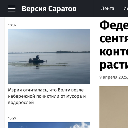
Версия
Саратов
Лента
И
НОВОСТИ
АРХИВ
Феде
18:02
сент
конт
раст
9 апреля 2025,
Мэрия отчиталась, что Волгу возле
набережной почистили от мусора и
водорослей
15:29