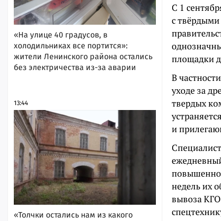
С 1 сентяб
с твёрдыми
правительст
«На улице 40 градусов, в
однозначны
холодильниках все портится»:
жители Ленинского района остались
площадки д
без электричества из-за аварии
В частности
уходе за д
твердых ко
13:44
устраняетс
и прилегаю
Специалист
ежедневный
повышенног
недель их о
вывоза КГО
спецтехник
«Толчки остались нам из какого