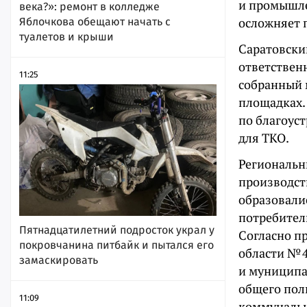
и промышле
века?»: ремонт в колледже
осложняет 
Яблочкова обещают начать с
туалетов и крыши
Саратовски
ответствен
11:25
собранный 
площадках.
по благоус
для ТКО.
Региональны
производст
образовали
потребител
Пятнадцатилетний подросток украл у
Согласно п
покровчанина питбайк и пытался его
области № 
замаскировать
и муниципа
общего пол
11:09
коммуналь