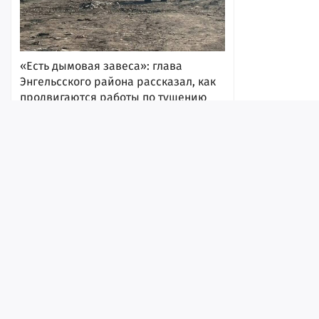
«Есть дымовая завеса»: глава
Энгельсского района рассказал, как
продвигаются работы по тушению
масштабного пожара на мусорном
полигоне
10:31
Лента
Истории
Топ
Реклама
Контакт
© ИА «Версия-Саратов», 2026
Учредители — Фонд «Перспектива».
Регистрационный номер ИА № ФС 77 - 79097 от 15.09.2020 г. Выд
надзору в сфере связи, информационных технологий и массовы