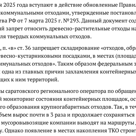
ря 2025 года вступают в действие обновленные Прав
 коммунальными отходами, утвержденные постанов
ва РФ от 7 марта 2025 г. № 293. Данный документ с
й запрет относить древесно-растительные отходы н
ля твердых коммунальных отходов.
, п. «в» ст. 36 запрещает складирование «отходов, о
ревесно-кустарниковыми посадками, в местах (площа
ммунальных отходов». Таким образом федеральным 
я одна из главных причин захламления контейнерны
щих к ним территорий.
ы саратовского регионального оператора по обраще
 мониторинг состояния контейнерных площадок, ос
о образования крупногабаритных отходов. Так, в те
бъем вырос почти в 3 раза и продолжает сохраняться
 мусоровывозящие компании выводят на маршруты
у. Однако появление в местах накопления ТКО стро