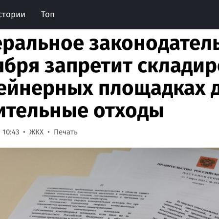
стории
Топ
ральное законодатель
ября запретит складир
ейнерных площадках 
ительные отходы
 10:43
ЖКХ
Печать