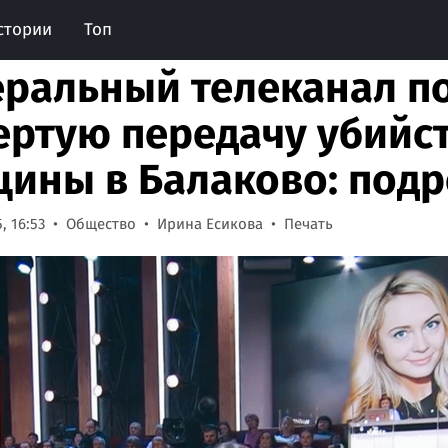
стории
Топ
ральный телеканал п
ертую передачу убийс
ины в Балаково: под
, 16:53
Общество
Ирина Есикова
Печать