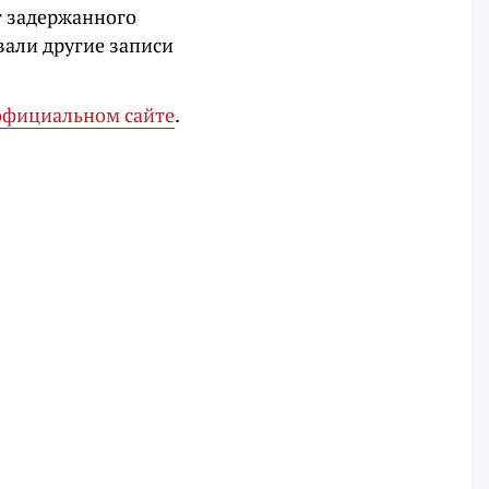
т задержанного
вали другие записи
официальном сайте
.