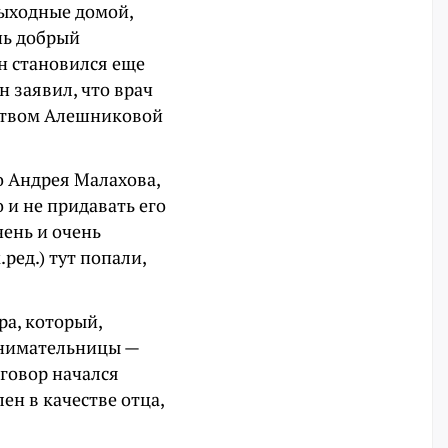
выходные домой,
нь добрый
н становился еще
 заявил, что врач
йством Алешниковой
о Андрея Малахова,
о и не придавать его
чень и очень
ред.) тут попали,
ра, который,
инимательницы —
говор начался
ен в качестве отца,