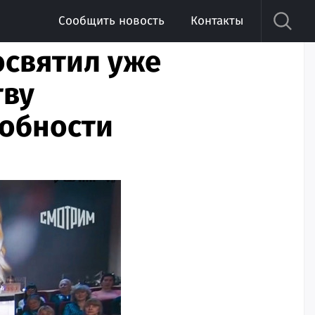
Сообщить новость
Контакты
освятил уже
тву
робности