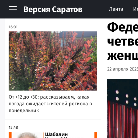
Версия
Саратов
Лента
И
НОВОСТИ
АРХИВ
Феде
16:01
четв
женщ
22 апреля 2025
От +12 до +30: рассказываем, какая
погода ожидает жителей региона в
понедельник
15:48