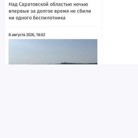
Над Саратовской областью ночью
впервые за долгое время не сбили
ни одного беспилотника
8 августа 2026, 18:02
Лента
Истории
Топ
Реклама
Контакт
Мэрия отчиталась, что Волгу возле
набережной почистили от мусора и
водорослей
© ИА «Версия-Саратов», 2026
8 августа 2026, 15:29
Учредители — Фонд «Перспектива».