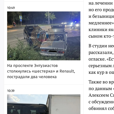
на лечении
10:49
но его про
и безыници
медленнее»
клиники як
сыном кто-т
В студии н
рассказали,
огласке. «Е
серьезным л
На проспекте Энтузиастов
столкнулись «шестерка» и Renault,
как кур в о
пострадали два человека
Также во в
по данным 
10:39
Алексеем С
с обсуждени
обвинял соб