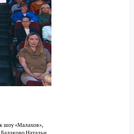
к шоу «Малахов»,
Балаково Натальи