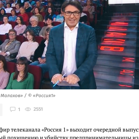
«Малахов» / © «Россия1»
2551
1
эфир телеканала «Россия 1» выходит очередной выпус
й похищению и убийству предпринимательницы из 