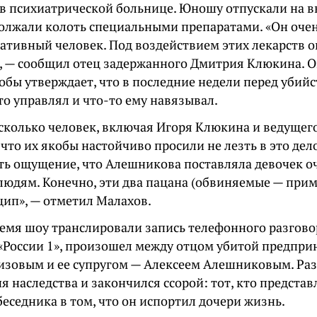
 в психиатрической больнице. Юношу отпускали на 
должали колоть специальными препаратами. «Он оче
ативный человек. Под воздействием этих лекарств о
, — сообщил отец задержанного Дмитрия Клюкина. Он
обы утверждает, что в последние недели перед уби
о управлял и что-то ему навязывал.
есколько человек, включая Игоря Клюкина и ведущег
 что их якобы настойчиво просили не лезть в это дел
сть ощущение, что Алешникова поставляла девочек о
юдям. Конечно, эти два пацана (обвиняемые — прим.
щип», — отметил Малахов.
ремя шоу транслировали запись телефонного разгово
«России 1», произошел между отцом убитой предпр
изовым и ее супругом — Алексеем Алешниковым. Раз
я наследства и закончился ссорой: тот, кто представл
еседника в том, что он испортил дочери жизнь.