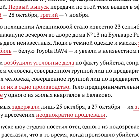
ой.
Первый выпуск
передачи по этой теме вышел в э
й
— 28 октября,
третий
— 7 ноября.
о похищении Алешниковой стало известно 23 сентяб
накануне вечером во дворе дома № 13 на Бульваре Ро
ь двое неизвестных. Люди в темной одежде и масках
обиль
— белую Toyota RAV4 — и увезли в неизвестном
ли
возбудили уголовные дела
по факту убийства, соп
ем человека, совершенном группой лиц по предвари
я человека, совершенное группой лиц по предварит
и их в одно производство
. Тело предпринимательн
е
у одного из жилых кварталов в Балаково.
емых
задержали
лишь 25 октября, а 27 октября — их
з
ру пресечения
неоднократно продлевали
.
пуске шоу студию посетил отец одного из подозрева
рассказал, что в то время, когда произошло убийств