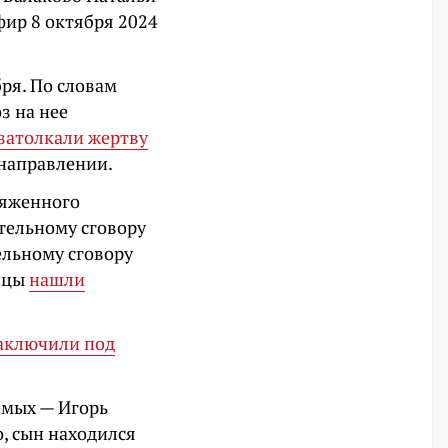
фир 8 октября 2024
ря. По словам
з на нее
затолкали жертву
 направлении.
ряженного
тельному сговору
ельному сговору
ицы
нашли
аключили под
емых — Игорь
о, сын находился