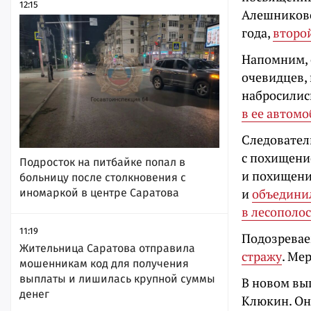
12:15
Алешников
года,
второ
Напомним, 
очевидцев, 
набросилис
в ее автом
Следовате
с похищени
Подросток на питбайке попал в
и похищени
больницу после столкновения с
и
объединил
иномаркой в центре Саратова
в лесополос
11:19
Подозрева
Жительница Саратова отправила
стражу
. Ме
мошенникам код для получения
выплаты и лишилась крупной суммы
В новом вы
денег
Клюкин. Он 