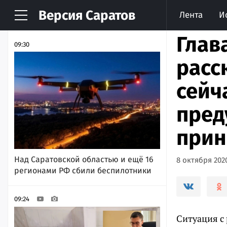
Версия
Саратов
Лента
И
НОВОСТИ
АРХИВ
Глав
09:30
расс
сейч
пред
прин
Над Саратовской областью и ещё 16
8 октября 2020
регионами РФ сбили беспилотники
09:24
Ситуация с