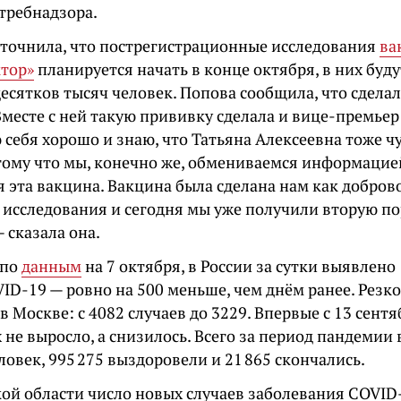
требнадзора.
уточнила, что пострегистрационные исследования
ва
ктор»
планируется начать в конце октября, в них буду
есятков тысяч человек. Попова сообщила, что сдела
месте с ней такую прививку сделала и вице-премьер
 себя хорошо и знаю, что Татьяна Алексеевна тоже ч
тому что мы, конечно же, обмениваемся информацией
 эта вакцина. Вакцина была сделана нам как добров
 исследования и сегодня мы уже получили вторую по
 сказала она.
 по
данным
на 7 октября, в России за сутки выявлено
ID-19 — ровно на 500 меньше, чем днём ранее. Резк
 Москве: с 4082 случаев до 3229. Впервые с 13 сентя
не выросло, а снизилось. Всего за период пандемии 
еловек, 995 275 выздоровели и 21 865 скончались.
ой области число новых случаев заболевания COVID-