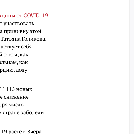
кцины от COVID-19
т участвовать
ла прививку этой
 Татьяна Голикова.
увствует себя
 о том, как
ольцам, как
рцию, дозу
 11 115 новых
ое снижение
бря число
в стране заболели
19 растёт. Вчера