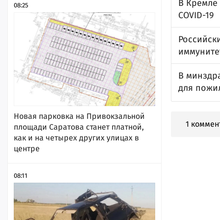
В Кремле 
08:25
COVID-19
Российск
иммунитет
В минздр
для пожи
Новая парковка на Привокзальной
1 коммен
площади Саратова станет платной,
как и на четырех других улицах в
центре
08:11