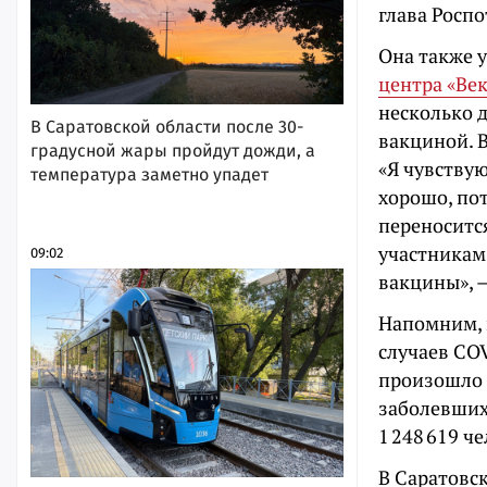
глава Роспо
Она также 
центра «Ве
несколько д
В Саратовской области после 30-
вакциной. В
градусной жары пройдут дожди, а
«Я чувствую
температура заметно упадет
хорошо, по
переносится
участникам
09:02
вакцины», —
Напомним,
случаев COV
произошло в
заболевших 
1 248 619 ч
В Саратовск