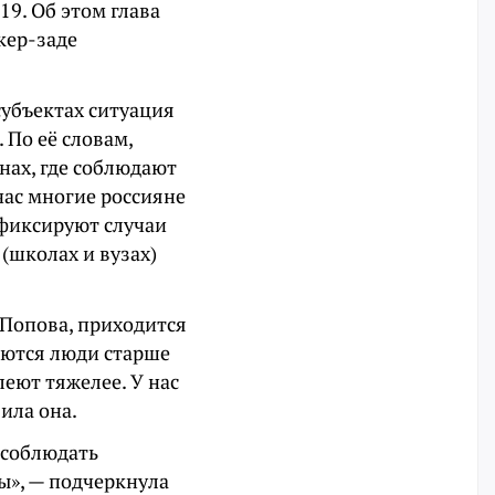
19. Об этом глава
кер-заде
субъектах ситуация
 По её словам,
нах, где соблюдают
час многие россияне
 фиксируют случаи
(школах и вузах)
 Попова, приходится
каются люди старше
леют тяжелее. У нас
ила она.
 соблюдать
ы», — подчеркнула