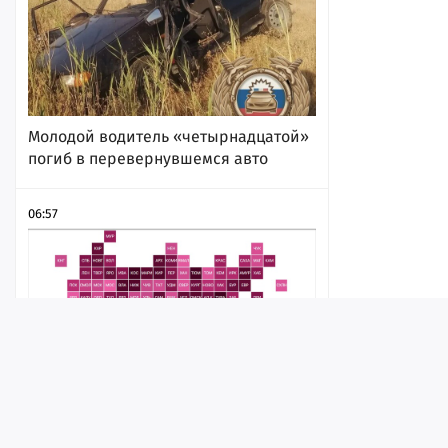
Молодой водитель «четырнадцатой»
погиб в перевернувшемся авто
06:57
Лента
Истории
Топ
Реклама
Контакт
Саратовская область за год ухудшила