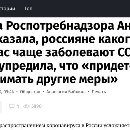
стории
Топ
а Роспотребнадзора А
казала, россияне како
ас чаще заболевают CO
упредила, что «придет
имать другие меры»
, 09:44
Общество
Анастасия Бабкина
Печать
5890
1
 распространением коронавируса в России усложняетс