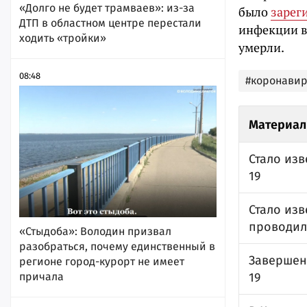
«Долго не будет трамваев»: из-за
было
зарег
ДТП в областном центре перестали
инфекции в 
ходить «тройки»
умерли.
08:48
#коронавир
Материал
Стало изв
19
Стало изв
проводил
«Стыдоба»: Володин призвал
разобраться, почему единственный в
Завершен
регионе город-курорт не имеет
причала
19