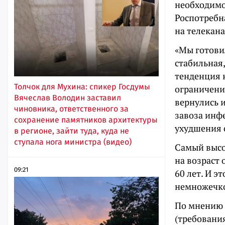
необходимо 
Роспотребн
на телекана
«Мы готовил
стабильная,
тенденция 
Толчок для Мухина: спикер Госдумы
ограничения
Вячеслав Володин заставил
вернулись 
чиновника, ответственного за
завоза инфе
сохранение памятников архитектуры
ухудшения 
в регионе, зайти туда, куда не
ступала нога министра (видео)
Самый высо
на возраст 
09:21
60 лет. И э
немножечко 
По мнению 
(требовани