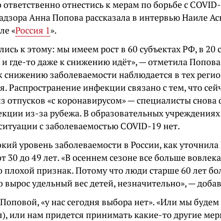
ответственно отнестись к мерам по борьбе с COVID-
адзора Анна Попова рассказала в интервью Наиле Ас
ле «
Россия 1
».
ись к этому: мы имеем рост в 60 субъектах РФ, в 20 
 и где-то даже к снижению идёт», — отметила Попова.
к снижению заболеваемости наблюдается в тех регио
. Распространение инфекции связано с тем, что сей
из отпусков «с коронавирусом» — специалисты снова
кции из-за рубежа. В образовательных учреждениях 
ситуации с заболеваемостью COVID-19 нет.
кий уровень заболеваемости в России, как уточнила
от 30 до 49 лет. «В осеннем сезоне все больше вовле
то плохой признак. Потому что люди старше 60 лет бо
вырос удельный вес детей, незначительно», — добав
Поповой, «у нас сегодня выбора нет». «Или мы будем
я), или нам придется принимать какие-то другие мер