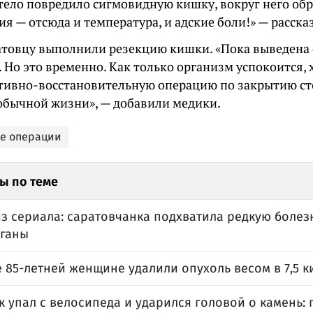
тело повредило сигмовидную кишку, вокруг него обр
я — отсюда и температура, и адские боли!» — расска
ратовцу выполнили резекцию кишки. «Пока выведена
 Но это временно. Как только организм успокоится,
тивно-восстановительную операцию по закрытию ст
 обычной жизни», — добавили медики.
е операции
ы по теме
из сериала: саратовчанка подхватила редкую болез
рганы
 85-летней женщине удалили опухоль весом в 7,5 
к упал с велосипеда и ударился головой о камень: