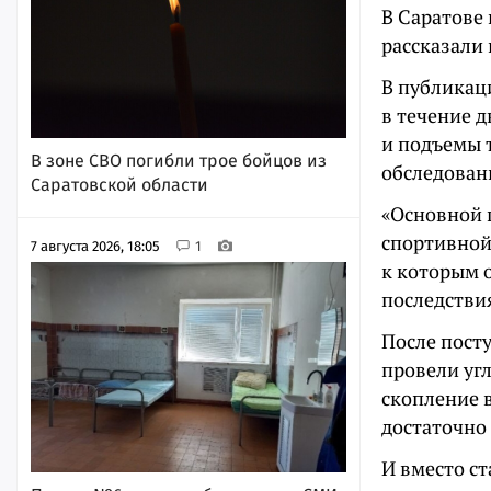
В Саратове
рассказали
В публикац
в течение д
и подъемы 
В зоне СВО погибли трое бойцов из
обследован
Саратовской области
«Основной 
спортивной
7 августа 2026, 18:05
1
к которым 
последстви
После пост
провели уг
скопление 
достаточно
И вместо с