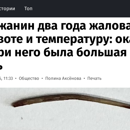
стории
Топ
жанин два года жалова
воте и температуру: ок
ри него была большая
ь
, 11:33
Общество
Полина Аксёнова
Печать