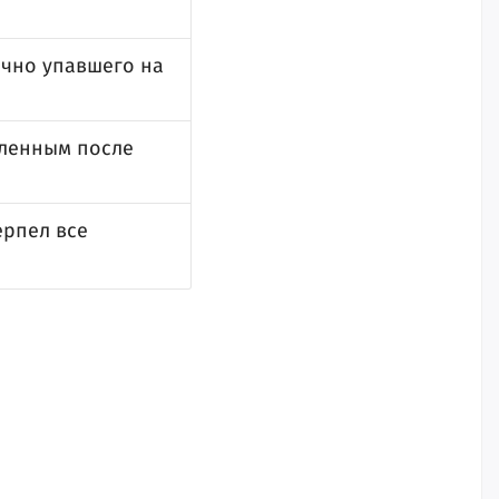
ачно упавшего на
вленным после
ерпел все