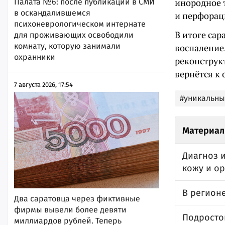
инородное 
Палата №6: после публикации в СМИ
в оскандалившемся
и перфораци
психоневрологическом интернате
В итоге са
для проживающих освободили
комнату, которую занимали
воспаление.
охранники
реконструк
вернётся к
7 августа 2026, 17:54
#уникальны
Материал
Диагноз 
кожу и о
В регионе
Два саратовца через фиктивные
фирмы вывели более девяти
Подросто
миллиардов рублей. Теперь