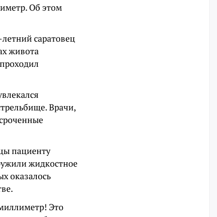
иметр. Об этом
-летний саратовец
ах живота
 проходил
увлекался
трельбище. Врачи,
тсроченные
ицы пациенту
аружили жидкостное
ых оказалось
ве.
 миллиметр! Это