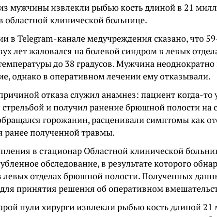
 из мужчины извлекли рыбью кость длиной в 21 милл
 в областной клинической больнице.
ии в Telegram-канале медучреждения сказано, что 59
вух лет жаловался на болевой синдром в левых отдел
температуры до 38 градусов. Мужчина неоднократно
ие, однако в оперативном лечении ему отказывали.
причиной отказа служил анамнез: пациент когда-то 
 стрельбой и получил ранение брюшной полости на с
обращался горожанин, расценивали симптомы как о
я ранее полученной травмы.
упления в стационар Областной клинической больн
лубленное обследование, в результате которого обн
в левых отделах брюшной полости. Полученных данн
 для принятия решения об оперативном вмешательст
тарой пули хирурги извлекли рыбью кость длиной 21