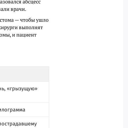
азовался абсцесс
зали врачи.
 стома — чтобы ушло
 хирурги выполнят
омы, и пациент
нь, «грызущую»
килограмма
 пострадавшему