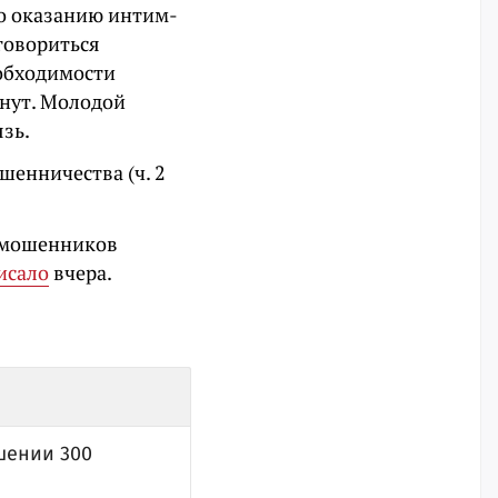
по оказанию интим-
говориться
еобходимости
рнут. Молодой
язь.
шенничества (ч. 2
и мошенников
исало
вчера.
шении 300