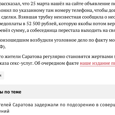
рассказал, что 25 марта нашёл на сайте объявление 
звонил по указанному там номеру телефона, чтобы до
х сделки. Взявшая трубку неизвестная сообщила о н
редоплаты в 52 500 рублей, которую якобы потом ве
евёл сумму, а собеседница перестала выходить на св
произошедшим возбудили уголовное дело по факту мо
Ф).
то жители Саратова регулярно становятся жертвам
каза секс-услуг. Об очередном факте
наше издание п
и
ы по теме
телей Саратова задержали по подозрению в совер
ений