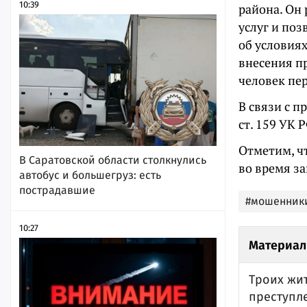
10:39
района. Он 
услуг и по
об условия
внесения п
человек пер
В связи с 
ст. 159 УК Р
Отметим, ч
В Саратовской области столкнулись
во время за
автобус и большегруз: есть
пострадавшие
#мошенник
10:27
Материал
Троих жи
преступл