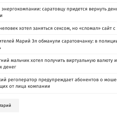
з энергокомпании: саратовцу придется вернуть ден
ии
еловек хотел заняться сексом, но «сломал» сайт с
телей Марий Эл обманули саратовчанку: в полиции
ь
тний мальчик хотел получить виртуальную валюту 
х денег
кий регоператор предупреждает абонентов о моше
щих от лица компании
тарий