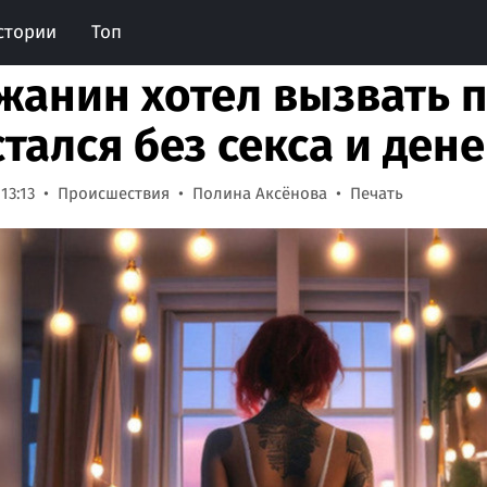
стории
Топ
жанин хотел вызвать п
стался без секса и дене
13:13
Происшествия
Полина Аксёнова
Печать