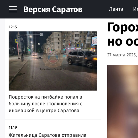
Версия
Саратов
Лента
И
НОВОСТИ
АРХИВ
Горо
12:15
но о
27 марта 2025, 
Подросток на питбайке попал в
больницу после столкновения с
иномаркой в центре Саратова
11:19
Жительница Саратова отправила