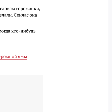
 словам горожанки,
елали. Сейчас она
 когда кто-нибудь
огромной ямы