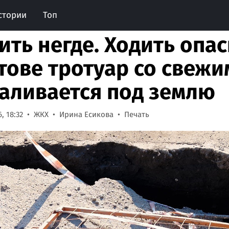
стории
Топ
ить негде. Ходить опас
тове тротуар со свеж
аливается под землю
, 18:32
ЖКХ
Ирина Есикова
Печать