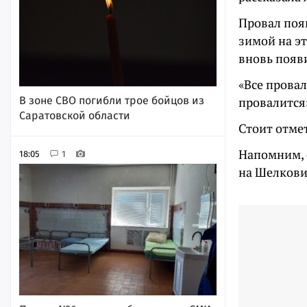
Провал появ
зимой на эт
вновь появи
«Все провал
провалится
В зоне СВО погибли трое бойцов из
Саратовской области
Стоит отме
Напомним, 
18:05
1
на Шелкови