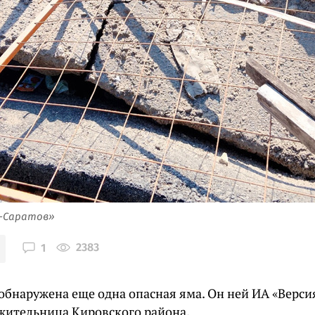
я-Саратов»
2383
1
 обнаружена еще одна опасная яма. Он ней ИА «Верси
 жительница Кировского района.