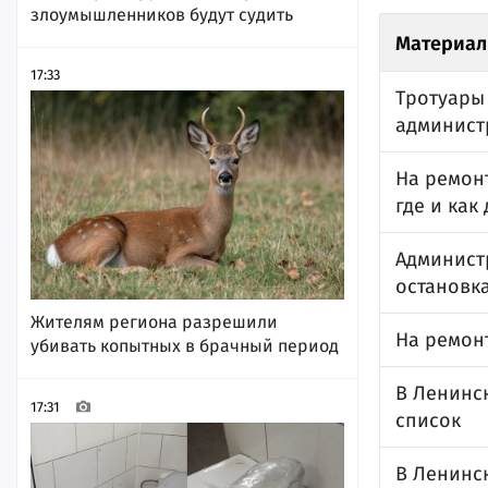
злоумышленников будут судить
Материал
17:33
Тротуары
админист
На ремонт
где и как
Админист
остановка
Жителям региона разрешили
На ремонт
убивать копытных в брачный период
В Ленинс
17:31
список
В Ленинс