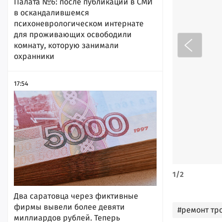
Палата №6: после публикации в СМИ
в оскандалившемся
психоневрологическом интернате
для проживающих освободили
комнату, которую занимали
охранники
17:54
1
/
2
Два саратовца через фиктивные
фирмы вывели более девяти
#ремонт тр
миллиардов рублей. Теперь