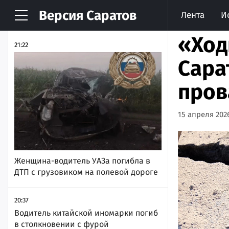
Версия
Саратов
Лента
И
НОВОСТИ
АРХИВ
«Ход
21:22
Сара
пров
15 апреля 2026
Женщина-водитель УАЗа погибла в
ДТП с грузовиком на полевой дороге
20:37
Водитель китайской иномарки погиб
в столкновении с фурой