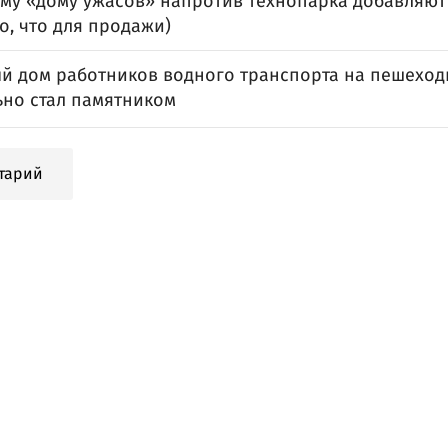
му «дому ужасов» напротив технопарка добавляют 
о, что для продажи)
й дом работников водного транспорта на пешеход
но стал памятником
тарий