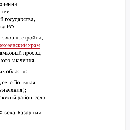
лючения
ятие
й государства,
ва РФ.
 годов постройки,
ексеевский храм
Замковый проезд,
ного значения.
ах области:
, село Большая
значения);
акский район, село
Х века. Базарный