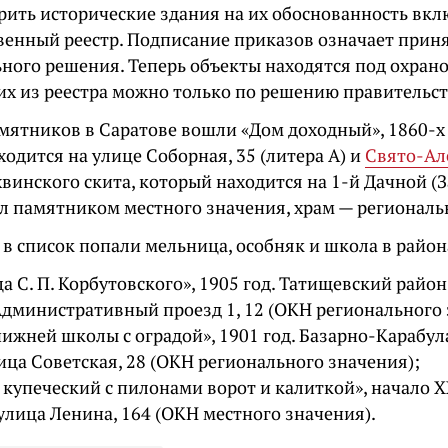
рить исторические здания на их обоснованность вк
твенный реестр. Подписание приказов означает прин
ного решения. Теперь объекты находятся под охрано
их из реестра можно только по решению правительст
амятников в Саратове вошли «Дом доходный», 1860-х
одится на улице Соборная, 35 (литера А) и
Свято-Ал
винского скита, который находится на 1-й Дачной (
ал памятником местного значения, храм — региональ
 в список попали мельница, особняк и школа в район
 С. П. Корбутовского», 1905 год. Татищевский район
Административный проезд 1, 12 (ОКН регионального 
ижней школы с оградой», 1901 год. Базарно-Карабул
ица Советская, 28 (ОКН регионального значения);
 купеческий с пилонами ворот и калиткой», начало Х
улица Ленина, 164 (ОКН местного значения).