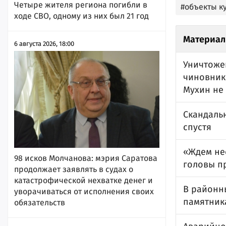
Четыре жителя региона погибли в
#объекты к
ходе СВО, одному из них был 21 год
Материал
6 августа 2026, 18:00
Уничтожен
чиновники
Мухин не
Скандаль
спустя
«Ждем нес
98 исков Молчанова: мэрия Саратова
головы п
продолжает заявлять в судах о
катастрофической нехватке денег и
В районн
уворачиваться от исполнения своих
памятник
обязательств