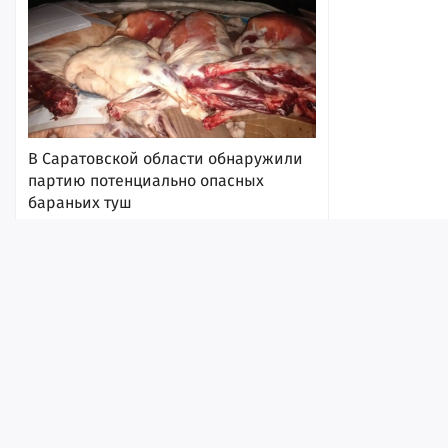
В Саратовской области обнаружили
партию потенциально опасных
бараньих туш
6 августа 2026, 17:08
Лента
Истории
Топ
Реклама
Контакт
© ИА «Версия-Саратов», 2026