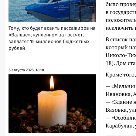
было прове
в государс
положитель
исключить 
Тому, кто будет возить пассажиров на
«Валдае», купленном за госсчет,
В список п
заплатят 15 миллионов бюджетных
который нах
рублей
Николо-Тих
18). Дом ст
6 августа 2026, 18:18
Кроме того,
— «Мельница
Ивановка, 
— «Здание н
Вязовка, ул
— «Особняк
Карабулак, 