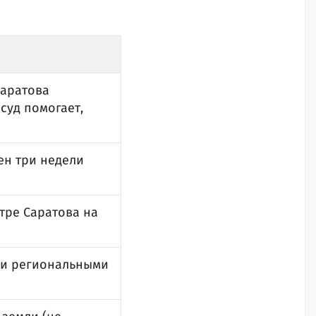
Саратова
суд помогает,
ен три недели
тре Саратова на
ли региональными