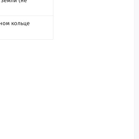
земли (не
ном кольце