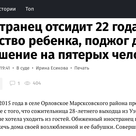
стории
Топ
транец отсидит 22 года
ство ребенка, поджог 
шение на пятерых чел
19:41
В суде
Ирина Есикова
Печать
404
1
2015 года в селе Орловское Марсксовского района п
е с того, что сожительница 28-летнего выходца из У
не хотела уходить из гостей. Обиженный иностранец 
ечь дома своей возлюбленной и ее бабушки. Соверш