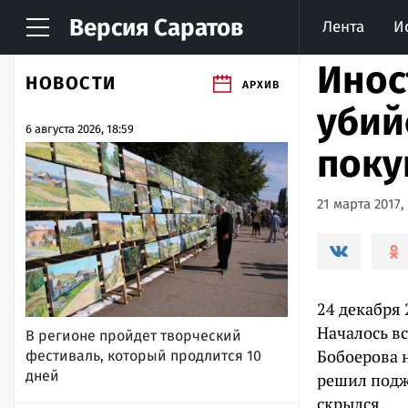
Версия
Саратов
Лента
И
Инос
НОВОСТИ
АРХИВ
убий
6 августа 2026, 18:59
поку
21 марта 2017, 
24 декабря 
Началось вс
В регионе пройдет творческий
Бобоерова 
фестиваль, который продлится 10
дней
решил подж
скрылся.