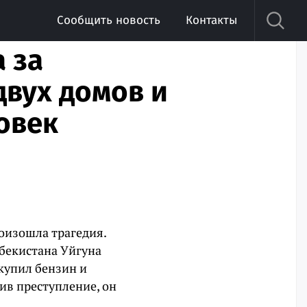
Сообщить новость
Контакты
 за
двух домов и
овек
роизошла трагедия.
збекистана Уйгуна
купил бензин и
ив преступление, он