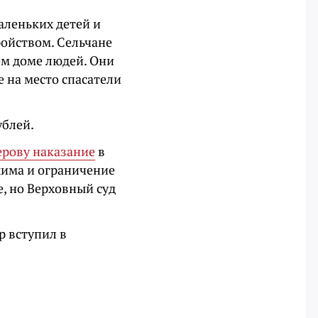
аленьких детей и
ойством. Сельчане
ем доме людей. Они
 на место спасатели
блей.
ерову наказание
в
жима и ограничение
, но Верховный суд
р вступил в