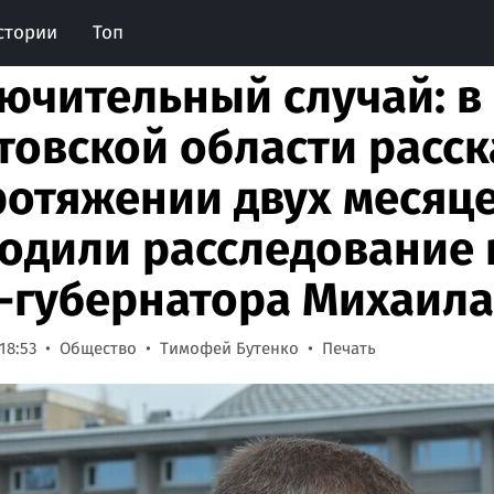
стории
Топ
ючительный случай: в
товской области расск
ротяжении двух месяц
одили расследование 
-губернатора Михаила
18:53
Общество
Тимофей Бутенко
Печать