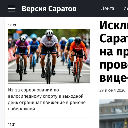
Версия
Саратов
Лента
И
НОВОСТИ
АРХИВ
Искл
11:39
Сара
на п
пров
вице
Из-за соревнований по
29 июня 2026, 
велосипедному спорту в выходной
день ограничат движение в районе
набережной
11:21