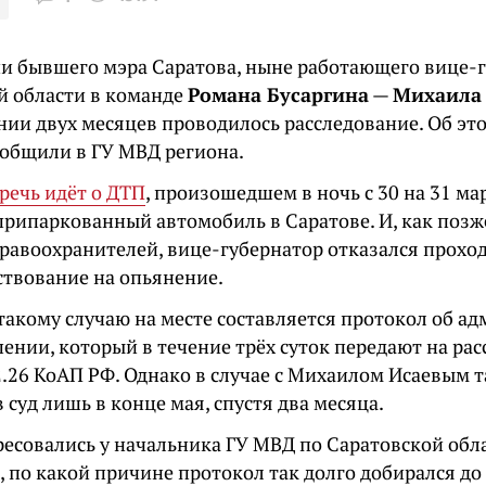
и бывшего мэра Саратова, ныне работающего вице-
й области в команде
Романа Бусаргина
—
Михаила 
нии двух месяцев проводилось расследование. Об эт
ообщили в ГУ МВД региона.
речь идёт о ДТП
, произошедшем в ночь с 30 на 31 мар
припаркованный автомобиль в Саратове. И, как позж
правоохранителей, вице-губернатор отказался прохо
ствование на опьянение.
такому случаю на месте составляется протокол об а
нии, который в течение трёх суток передают на рас
2.26 КоАП РФ. Однако в случае с Михаилом Исаевым 
 суд лишь в конце мая, спустя два месяца.
есовались у начальника ГУ МВД по Саратовской обл
, по какой причине протокол так долго добирался до 