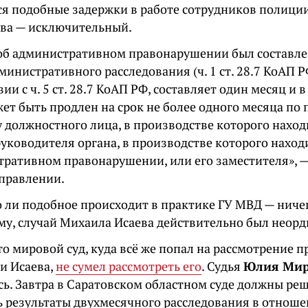
я подобные задержки в работе сотрудников полиции.
ева — исключительный.
об административном правонарушении был составле
министративного расследования (ч. 1 ст. 28.7 КоАП РФ
вии с ч. 5 ст. 28.7 КоАП РФ, составляет один месяц и
жет быть продлен на срок не более одного месяца по
 должностного лица, в производстве которого наход
уководителя органа, в производстве которого наход
тративном правонарушении, или его заместителя», 
управлении.
о ли подобное происходит в практике ГУ МВД — ничег
ему, случай Михаила Исаева действительно был неор
о мировой суд, куда всё же попал на рассмотрение 
и Исаева,
не сумел рассмотреть его
. Судья
Юлия Мир
ь. Завтра в Саратовском областном суде должны реш
ь результаты двухмесячного расследования в отноше