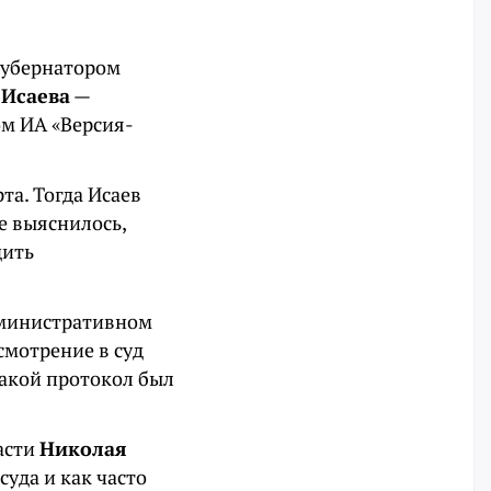
губернатором
Исаева
—
ом ИА «Версия-
та. Тогда Исаев
е выяснилось,
дить
дминистративном
смотрение в суд
такой протокол был
асти
Николая
суда и как часто