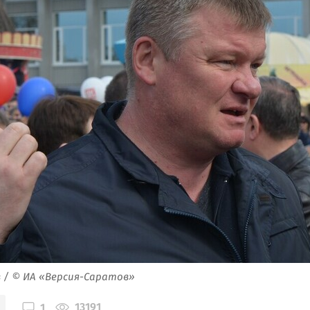
 / © ИА «Версия-Саратов»
13191
1