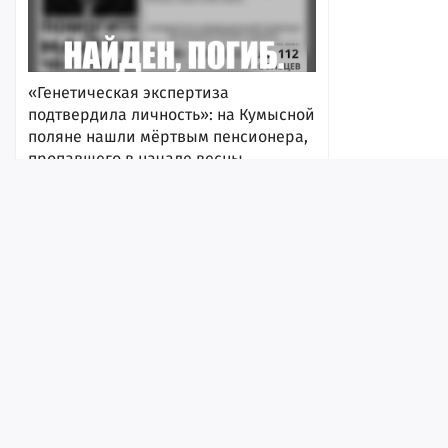
«Генетическая экспертиза
подтвердила личность»: на Кумысной
поляне нашли мёртвым пенсионера,
пропавшего в начале весны
09:55
Лента
Истории
Топ
Реклама
Контакт
© ИА «Версия-Саратов», 2026
Учредители — Фонд «Перспектива».
Регистрационный номер ИА № ФС 77 - 79097 от 15.09.2020 г. Выд
надзору в сфере связи, информационных технологий и массовы
Молодой водитель «Калины»