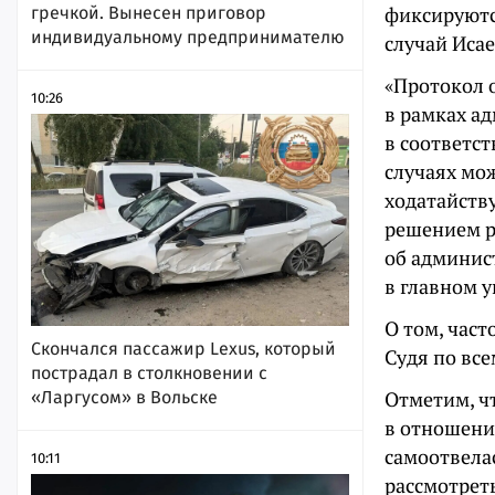
фиксируютс
гречкой. Вынесен приговор
индивидуальному предпринимателю
случай Иса
«Протокол 
10:26
в рамках ад
в соответст
случаях мо
ходатайству
решением р
об админис
в главном 
О том, част
Скончался пассажир Lexus, который
Судя по вс
пострадал в столкновении с
Отметим, чт
«Ларгусом» в Вольске
в отношени
самоотвелас
10:11
рассмотрет