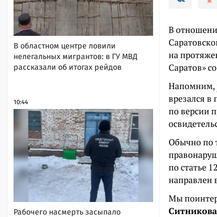
В отношени
Саратовско
В областном центре ловили
на протяже
нелегальных мигрантов: в ГУ МВД
Саратов» с
рассказали об итогах рейдов
Напомним,
врезался в 
10:44
по версии 
освидетель
Обычно по 
правонаруше
по статье 1
направлен в
Мы поинтер
Ситникова
Рабочего насмерть засыпало