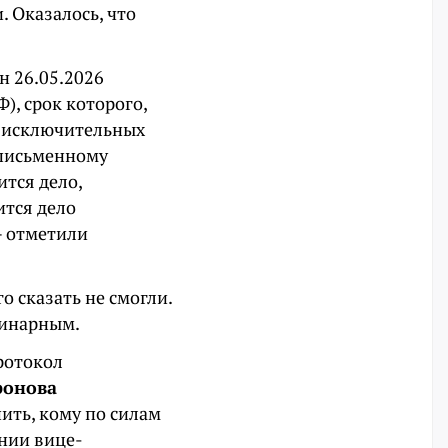
 Оказалось, что
н 26.05.2026
), срок которого,
 в исключительных
 письменному
ится дело,
ится дело
— отметили
о сказать не смогли.
динарным.
протокол
онова
ить, кому по силам
нии вице-