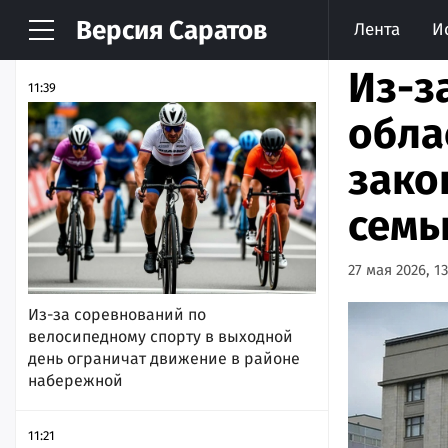
Версия
Саратов
Лента
И
НОВОСТИ
АРХИВ
Из-з
11:39
обла
зако
семь
27 мая 2026, 13
Из-за соревнований по
велосипедному спорту в выходной
день ограничат движение в районе
набережной
11:21