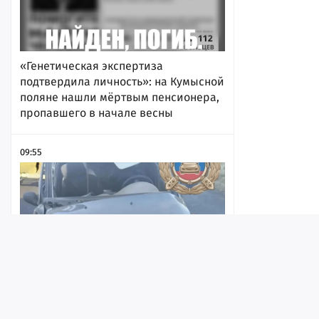
«Генетическая экспертиза
подтвердила личность»: на Кумысной
поляне нашли мёртвым пенсионера,
пропавшего в начале весны
09:55
Лента
Истории
Топ
Реклама
Контакт
Молодой водитель «Калины»