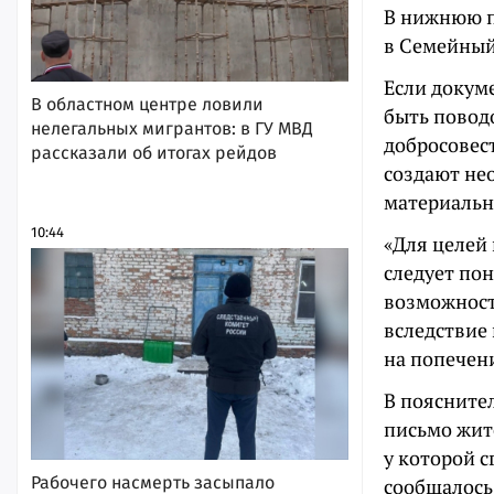
В нижнюю п
в Семейный 
Если докум
В областном центре ловили
быть поводо
нелегальных мигрантов: в ГУ МВД
добросовес
рассказали об итогах рейдов
создают не
материаль
10:44
«Для целей
следует по
возможност
вследствие
на попечени
В пояснител
письмо жит
у которой с
Рабочего насмерть засыпало
сообщалось,