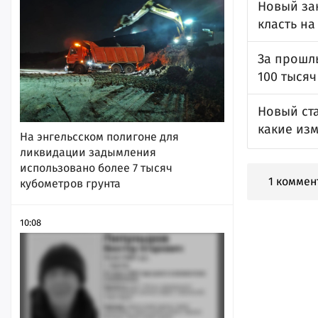
Новый зак
класть н
За прошл
100 тысяч
Новый ст
какие из
На энгельсском полигоне для
ликвидации задымления
использовано более 7 тысяч
1 коммен
кубометров грунта
10:08