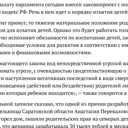
алату парламента сегодня внесен законопроект с п
кодекс РФ. Речь в нем идет о порядке изъятия детей
ент примут, то тяжелое материальное положение род
м для изъятия детей. Однако это будет работать тол
тно исполняют обязанности по воспитанию детей, заб
обходимые условия для развития в соответствии с 
ными и финансовыми возможностями.
 настоящего закона под непосредственной угрозой ж
нимать угрозу, с очевидностью свидетельствующую о
и наступления негативных последствий в виде смерт
 поведения (действий или бездействия) родителей ли
и которых ребенок находится», — также говорится в
ьной записке сказано, что одной из причин разрабо
ельницы Саратовской области Анастасии Перевалово
горел дом, лишили родительских прав на семерых дет
 что женщина зарабатывала 30 тысяч рублей в месяц