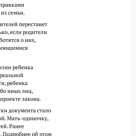
оправками
 из семьи.
ителей перестанет
ько, если родители
отятся о них,
имеющимися
изни ребенка
 реальной
и, ребенка
бо иных лиц,
 проекте закона.
тки документа стало
й. Мать-одиночку,
ей. Ранее
. Подробнее об этом