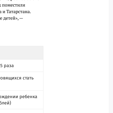
х поместили
 и Татарстана.
 детей», —
5 раза
товящихся стать
рождении ребенка
блей)