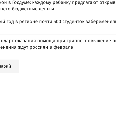
он в Госдуме: каждому ребенку предлагают открыва
а него бюджетные деньги
ый год в регионе почти 500 студенток забеременел
андарт оказания помощи при гриппе, повышение п
менения ждут россиян в феврале
тарий