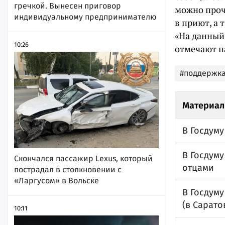
гречкой. Вынесен приговор
можно про
индивидуальному предпринимателю
в приют, а 
«На данный
10:26
отмечают п
#поддержка
Материал
В Госдуму
В Госдуму
Скончался пассажир Lexus, который
отцами
пострадал в столкновении с
«Ларгусом» в Вольске
В Госдум
(в Сарато
10:11