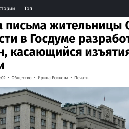
стории
Топ
а письма жительницы 
сти в Госдуме разрабо
н, касающийся изъятия
и
:02
Общество
Ирина Есикова
Печать