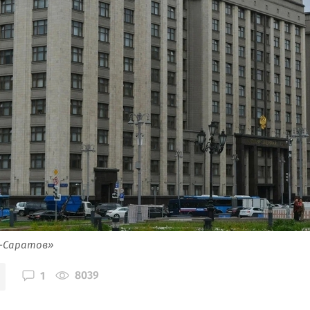
я-Саратов»
8039
1