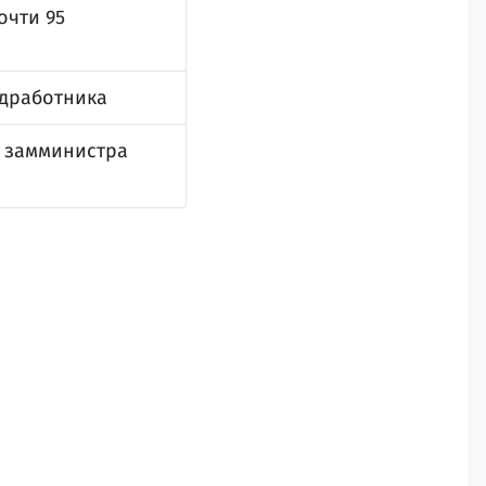
очти 95
едработника
, замминистра