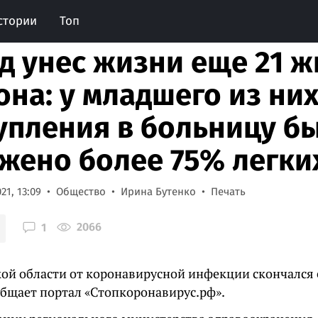
стории
Топ
д унес жизни еще 21 ж
она: у младшего из ни
упления в больницу б
жено более 75% легки
21, 13:09
Общество
Ирина Бутенко
Печать
2066
1
кой области от коронавирусной инфекции скончался 
общает портал «Стопкоронавирус.рф».