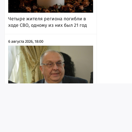
Четыре жителя региона погибли в
ходе СВО, одному из них был 21 год
6 августа 2026, 18:00
98 исков Молчанова: мэрия Саратова
Лента
Истории
Топ
Реклама
Контакт
продолжает заявлять в судах о
катастрофической нехватке денег и
уворачиваться от исполнения своих