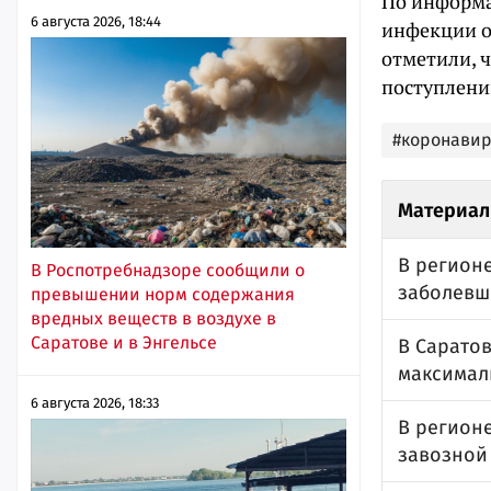
По информа
6 августа 2026, 18:44
инфекции ок
отметили, 
поступлени
#коронавир
Материал
В регион
В Роспотребнадзоре сообщили о
заболевши
превышении норм содержания
вредных веществ в воздухе в
Саратове и в Энгельсе
В Сарато
максимал
6 августа 2026, 18:33
В регионе
завозной