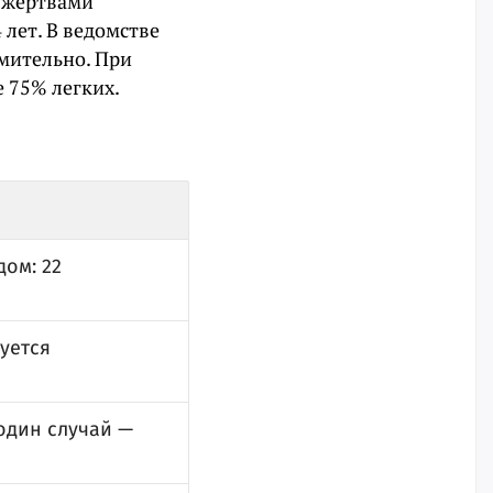
 жертвами
 лет. В ведомстве
мительно. При
 75% легких.
ом: 22
уется
один случай —