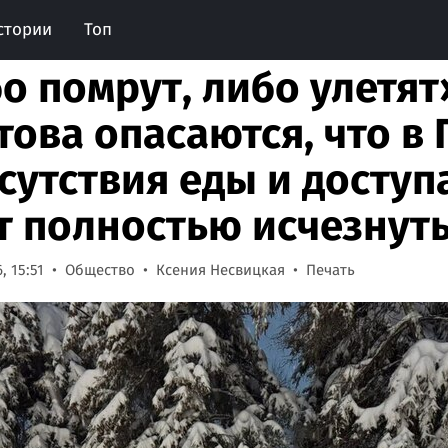
стории
Топ
о помрут, либо улетят
това опасаются, что в 
тсутствия еды и доступ
т полностью исчезнуть
, 15:51
Общество
Ксения Несвицкая
Печать