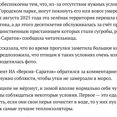
беспокоены тем, что, из-за отсутствия нужных усло
ородском парке, могут покинуть его или вовсе умере
 августа 2025 года эта зелёная территория перешла
ова, а до этого десятилетия обслуживалась за счёт
единственным пристанищем которых стали сугробы, 
-Саратов» сообщила читательница.
сказала, что во время прогулки заметила большое к
предположила, что птицам в таких условиях очень хо
поделилась фото.
ент ИА «Версия-Саратов» обратился за комментарие
 нужно соблюсти, чтобы утки не замерзали в мороз.
ципе не мёрзнут, и зимой вполне нормально себя чу
ы соблюдаться некоторые условия. Первое — это еда,
сть, если они свои перья почистят в воде, то у них пух
ак самые лучшие теплоизоляторы.