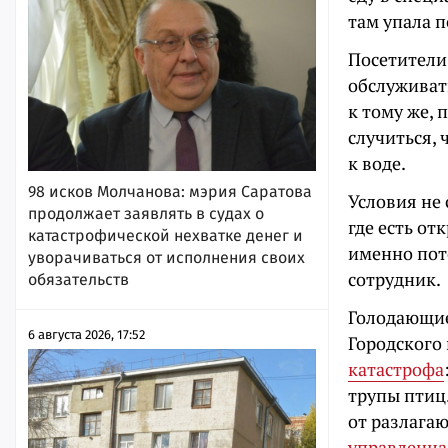
там упала п
Посетители
обслуживать
к тому же, 
случиться, 
к воде.
98 исков Молчанова: мэрия Саратова
Условия не 
продолжает заявлять в судах о
где есть от
катастрофической нехватке денег и
именно пото
уворачиваться от исполнения своих
сотрудник.
обязательств
Голодающие
6 августа 2026, 17:52
Городского
катастрофа
трупы птиц
от разлагаю
управленц