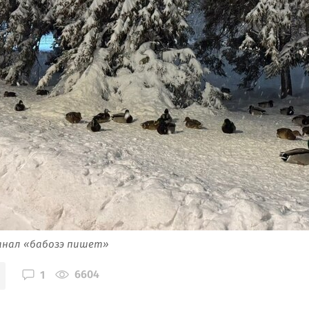
анал «бабозэ пишет»
6604
1