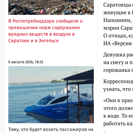
Саратовцы о
живущие в Г
Напомним, с
В Роспотребнадзоре сообщили о
мэрии Сарат
превышении норм содержания
вредных веществ в воздухе в
О птицах, 
Саратове и в Энгельсе
ИА «Версия
Девушка рас
на снегу и 
6 августа 2026, 18:33
горожанка 
Корреспонд
узнать, что
«Они в прин
этого должн
к воде. То е
работать к
Тому, кто будет возить пассажиров на