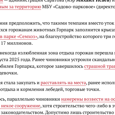
ным за территорию
МБУ «Садово-парковое» (директ
ания предположить, что такими темпами вместо уток 
ся горожанам животных Горпарк заполнится крыса
в парке «Семхоз»
, на благоустройство которого три 
117 миллионов.
некогда излюбленная зона отдыха горожан перешла 
уста 2025 года. Ранее чиновники устроили скандаль
юбилея Горпарка, которое завершилось
страшной тра
девочки.
я стала закупать и
расставлять на места
, ранее испо
 отдыха и кормления лебедей, торговые точки.
ось, параллельно чиновники
намерены возвести на о
 некое сооружение
, хотя строительство чего-либо в 
 законодательством. Допустимо лишь строительств