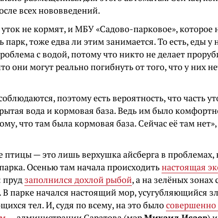
осле всех нововведений.
 уток не кормят, и МБУ «Садово-парковое», которое
 парк, тоже едва ли этим занимается. То есть, еды у н
проблема с водой, потому что никто не делает проруб
что они могут реально погибнуть от того, что у них н
соблюдаются, поэтому есть вероятность, что часть ут
крытая вода и кормовая база. Ведь им было комфортн
му, что там была кормовая база. Сейчас её там нет»
 птицы — это лишь верхушка айсберга в проблемах,
 парка. Осенью там начала происходить
настоящая эк
: пруд
заполнился дохлой рыбой
, а на зелёных зонах
. В парке начался настоящий мор, усугубляющийся 
щихся тел. И, судя по всему, на это было
совершенно
ам
— администрации Саратова (мэр
Михаил Исаев
) 