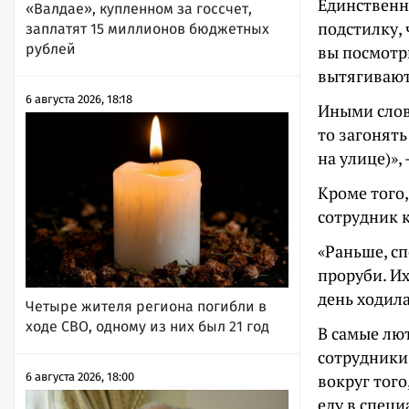
Единственно
«Валдае», купленном за госсчет,
подстилку, 
заплатят 15 миллионов бюджетных
рублей
вы посмотри
вытягивают 
6 августа 2026, 18:18
Иными слова
то загонять
на улице)»,
Кроме того,
сотрудник 
«Раньше, с
проруби. И
день ходила
Четыре жителя региона погибли в
ходе СВО, одному из них был 21 год
В самые лю
сотрудники.
6 августа 2026, 18:00
вокруг того
еду в специ