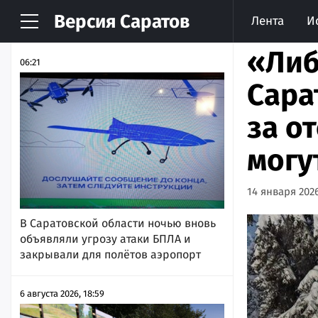
Версия
Саратов
Лента
И
НОВОСТИ
АРХИВ
«Либ
06:21
Сара
за о
могу
14 января 2026
В Саратовской области ночью вновь
объявляли угрозу атаки БПЛА и
закрывали для полётов аэропорт
6 августа 2026, 18:59