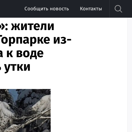
Сообщить новость
Контакты
»: жители
Горпарке из-
а к воде
 утки