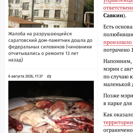
ответствен
Савкин
).
Есть основ
полюбивших
Жалоба на разрушающийся
саратовский дом-памятник дошла до
произошло 
федеральных силовиков (чиновники
потрачено 
отчитывались о ремонте 13 лет
назад)
Напомним, 
мэрии с авг
по случаю 
6 августа 2026, 17:37
маленькой 
Позже мэри
в парке для
Как оказал
территории
ограничено