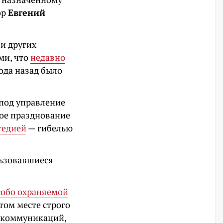
ор
Евгений
и других
ми, что
недавно
года назад было
под управление
ное празднование
гедией
— гибелью
льзовавшиеся
собо охраняемой
этом месте строго
о коммуникаций,