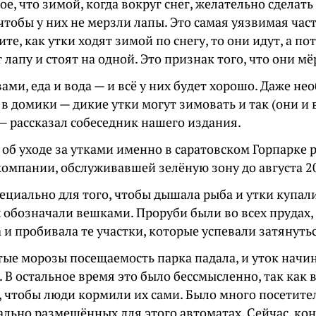
е, что зимой, когда вокруг снег, желательно сделать
чтобы у них не мерзли лапы. Это самая уязвимая част
те, как утки ходят зимой по снегу, то они идут, а по
лапу и стоят на одной. Это признак того, что они мё
ми, еда и вода — и всё у них будет хорошо. Даже не
 в домики — дикие утки могут зимовать и так (они и
 — рассказал собеседник нашего издания.
 об уходе за утками именно в саратовском Горпарке
компании, обслуживавшей зелёную зону до августа 20
пециально для того, чтобы дышала рыба и утки купал
х обозначали вешками. Проруби были во всех прудах,
 и пробивала те участки, которые успевали затянуть
тые морозы посещаемость парка падала, и уток начи
 В остальное время это было бессмысленно, так как 
, чтобы люди кормили их сами. Было много посетите
ально размещённых для этого автоматах. Сейчас, ко