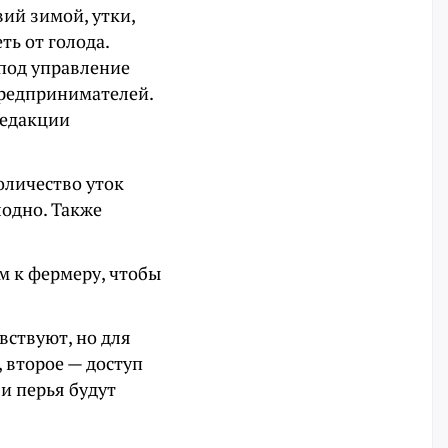
вий зимой, утки,
ть от голода.
 под управление
 предпринимателей.
редакции
оличество уток
лодно. Также
м к фермеру, чтобы
вствуют, но для
 второе — доступ
 и перья будут