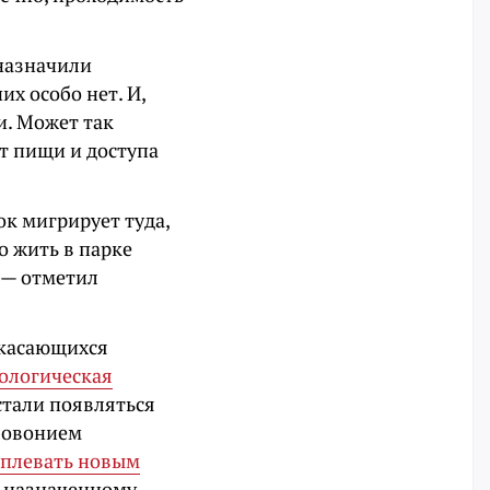
 назначили
их особо нет. И,
и. Может так
ет пищи и доступа
ок мигрирует туда,
о жить в парке
, — отметил
 касающихся
ологическая
 стали появляться
зловонием
 плевать новым
и назначенному