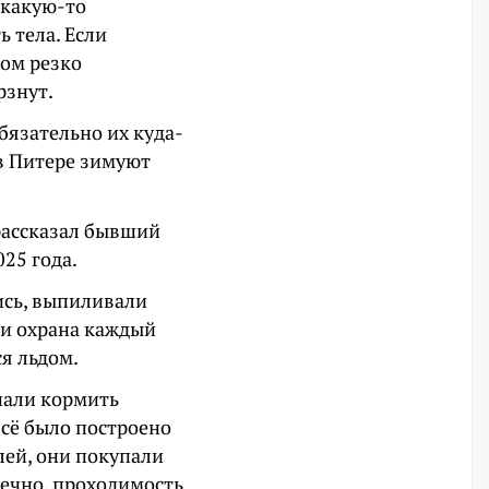
 какую-то
ь тела. Если
том резко
рзнут.
обязательно их куда-
 в Питере зимуют
 рассказал бывший
25 года.
ись, выпиливали
 и охрана каждый
ся льдом.
нали кормить
всё было построено
лей, они покупали
нечно, проходимость