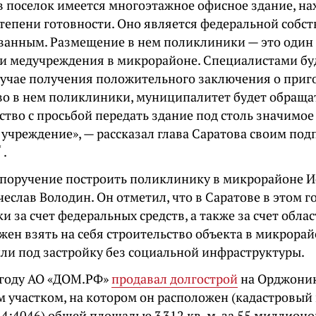
 в поселок имеется многоэтажное офисное здание, н
тепени готовности. Оно является федеральной собст
ванным. Размещение в нем поликлиники — это один 
и медучреждения в микрорайоне. Специалистами бу
случае получения положительного заключения о приг
во в нем поликлиники, муниципалитет будет обраща
тво с просьбой передать здание под столь значимое
 учреждение», — рассказал глава Саратова своим по
*
.
поручение построить поликлинику в микрорайоне И
еслав Володин. Он отметил, что в Саратове в этом г
 за счет федеральных средств, а также за счет област
жен взять на себя строительство объекта в микрорай
мли под застройку без социальной инфраструктуры.
году АО «ДОМ.РФ»
продавал долгострой
на Орджоник
м участком, на котором он расположен (кадастровый
4:4046) общей площадью 3 312 кв. м. за 55 миллионо