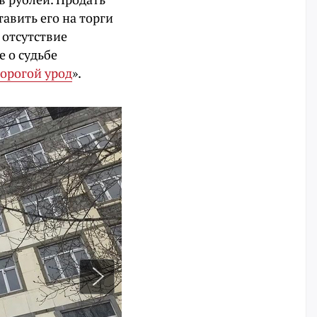
авить его на торги
 отсутствие
 о судьбе
орогой урод
».