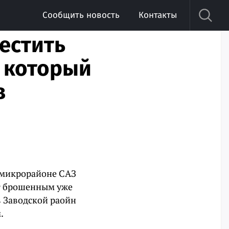
Сообщить новость
Контакты
естить
, который
в
в микрорайоне САЗ
ит брошенным уже
в Заводской раойн
.