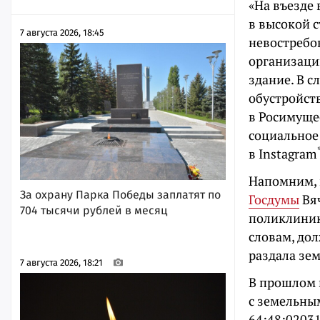
«На въезде
в высокой с
7 августа 2026, 18:45
невостребо
организаци
здание. В 
обустройст
в Росимущес
социальное
в
Instagram
Напомним, 
За охрану Парка Победы заплатят по
Госдумы
Вяч
704 тысячи рублей в месяц
поликлиники
словам, дол
раздала зе
7 августа 2026, 18:21
В прошлом 
с земельны
64:48:02031