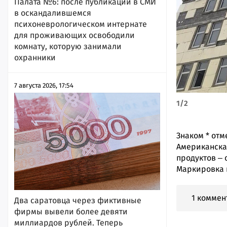
Палата №6: после публикации в СМИ
в оскандалившемся
психоневрологическом интернате
для проживающих освободили
комнату, которую занимали
охранники
7 августа 2026, 17:54
1
/
2
Знаком
*
отм
Американская
продуктов ‒ 
Маркировка 
1 коммен
Два саратовца через фиктивные
фирмы вывели более девяти
миллиардов рублей. Теперь