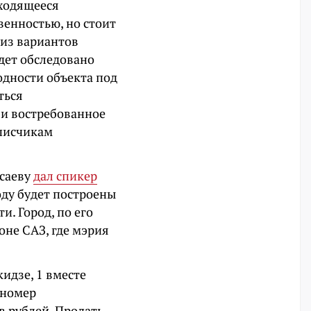
аходящееся
венностью, но стоит
из вариантов
дет обследовано
одности объекта под
ться
 и востребованное
дписчикам
саеву
дал спикер
оду будет построены
и. Город, по его
оне САЗ, где мэрия
идзе, 1 вместе
 номер
в рублей. Продать