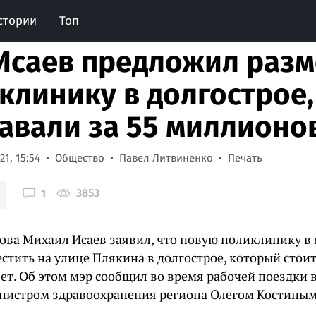
стории
Топ
Исаев предложил разм
клинику в долгострое
авали за 55 миллионо
1, 15:54
Общество
Павел Литвиненко
Печать
3853
1
това Михаил Исаев заявил, что новую поликлинику 
естить на улице Плякина в долгострое, который сто
ет. Об этом мэр сообщил во время рабочей поездки 
инистром здравоохранения региона Олегом Костиным