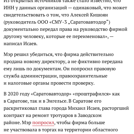
Из открытых источников также стало известно, что
ИНН у данных организаций — одинаковый, что может
свидетельствовать о том, что Алексей Кишоян
(руководитель ООО «СМУ-3 „Саратовавтодор“)
документально передал права на руководство фирмой
другому человеку, которые ее переименовал», —
написал Исаев.
Мэр решил убедиться, что фирма действительно
продана новому директору, а не фиктивно передана
ему лишь по документам. Он попросил правовую
служба администрации, правоохранительные
и налоговые органы провести проверку.
В 2020 году
«Саратовавтодор» «проштрафился» как
в Саратове, так и в Энгельсе. В Саратове его
раскритиковал глава города Михаил Исаев, расторгший
контракт на ремонт тротуаров в Заводском
районе.
Мэр
попросил
, чтобы фирма больше
не участвовала в торгах на территории областного