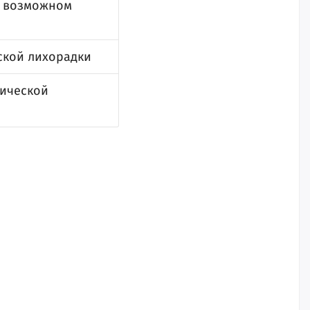
о возможном
ской лихорадки
гической