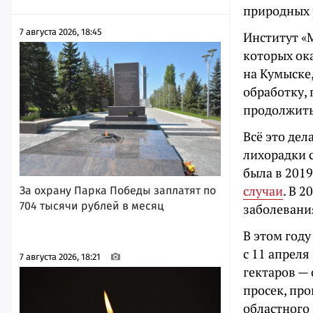
природных 
7 августа 2026, 18:45
Институт «
которых ок
на Кумыске
обработку,
продолжить
Всё это дел
лихорадки 
была в 2019
случаи
. В 
За охрану Парка Победы заплатят по
704 тысячи рублей в месяц
заболевания
В этом году
с 11 апреля
7 августа 2026, 18:21
гектаров — 
просек, про
областного