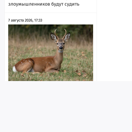
злоумышленников будут судить
7 августа 2026, 17:33
Жителям региона разрешили
убивать копытных в брачный период
7 августа 2026, 17:31
Лента
Истории
Топ
Реклама
Контакт
© ИА «Версия-Саратов», 2026