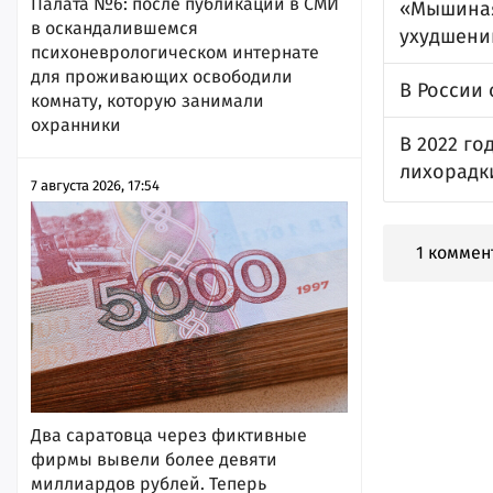
Палата №6: после публикации в СМИ
«Мышиная
в оскандалившемся
ухудшени
психоневрологическом интернате
для проживающих освободили
В России
комнату, которую занимали
охранники
В 2022 го
лихорадк
7 августа 2026, 17:54
1 коммен
Два саратовца через фиктивные
фирмы вывели более девяти
миллиардов рублей. Теперь