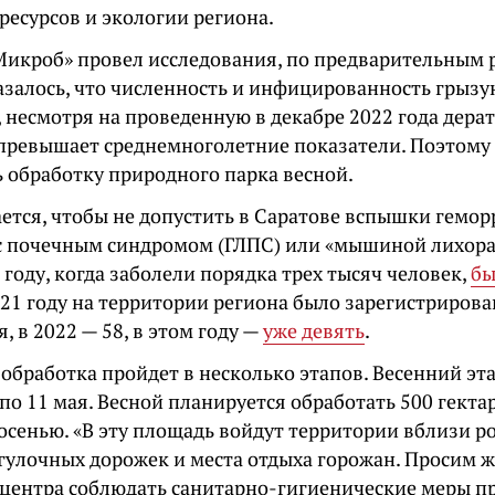
ресурсов и экологии региона.
Микроб» провел исследования, по предварительным 
азалось, что численность и инфицированность грызу
, несмотря на проведенную в декабре 2022 года дер
 превышает среднемноголетние показатели. Поэтому
 обработку природного парка весной.
ается, чтобы не допустить в Саратове вспышки гемо
с почечным синдромом (ГЛПС) или «мышиной лихорад
 году, когда заболели порядка трех тысяч человек,
бы
2021 году на территории региона было зарегистрирова
, в 2022 — 58, в этом году —
уже девять
.
 обработка пройдет в несколько этапов. Весенний эт
 по 11 мая. Весной планируется обработать 500 гектар
осенью. «В эту площадь войдут территории вблизи р
гулочных дорожек и места отдыха горожан. Просим ж
 центра соблюдать санитарно-гигиенические меры п