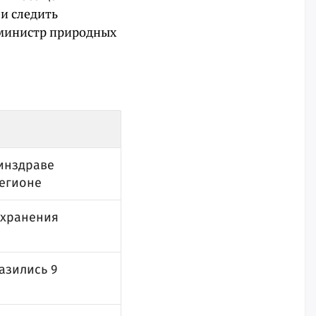
и следить
 министр природных
минздраве
регионе
охранения
азились 9