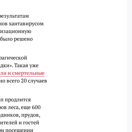
результатам
нов хантавирусом
атизационную
 было решено
ррагической
ки». Такая уже
ли и смертельные
но всего 20 случаев
ап продлится
ов леса, еще 600
одников, прудов,
ителей и гостей
ри посещении