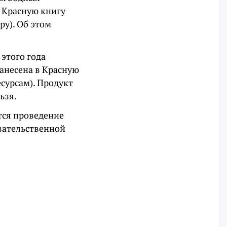
 Красную книгу
ру). Об этом
этого года
занесена в Красную
сурсам). Продукт
ьзя.
тся проведение
зательственной