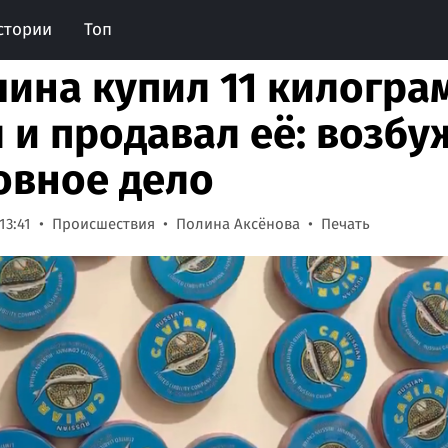
стории
Топ
ина купил 11 килогра
 и продавал её: возб
овное дело
13:41
Происшествия
Полина Аксёнова
Печать