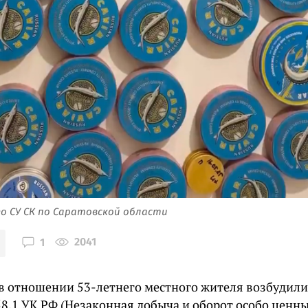
ео СУ СК по Саратовской области
2041
1
 в отношении 53-летнего местного жителя возбудили
 258.1 УК РФ (Незаконная добыча и оборот особо ценн