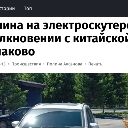
стории
Топ
ина на электроскутер
олкновении с китайск
лаково
:13
Происшествия
Полина Аксёнова
Печать