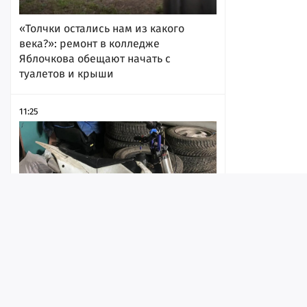
«Толчки остались нам из какого
века?»: ремонт в колледже
Яблочкова обещают начать с
туалетов и крыши
11:25
Лента
Истории
Топ
Реклама
Контакт
Пятнадцатилетний подросток украл у
покровчанина питбайк и пытался его
© ИА «Версия-Саратов», 2026
замаскировать