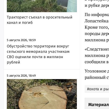
и рубке дере
По информа
Тракторист съехал в оросительный
Лопастейка 
канал и погиб
Кроме того
породы дере
миллиона р
5 августа 2026, 18:59
Обустройство территории вокруг
«Следствие
сельского мемориала участникам
миллиона р
СВО оценили почти в миллион
сообщили в
рублей
Уголовное 
5 августа 2026, 18:49
районный с
#охота и р
Материал