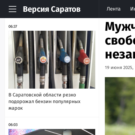
Версия
Саратов
Лента
И
НОВОСТИ
АРХИВ
Мужч
06:37
своб
неза
19 июня 2025, 
В Саратовской области резко
подорожал бензин популярных
марок
06:03