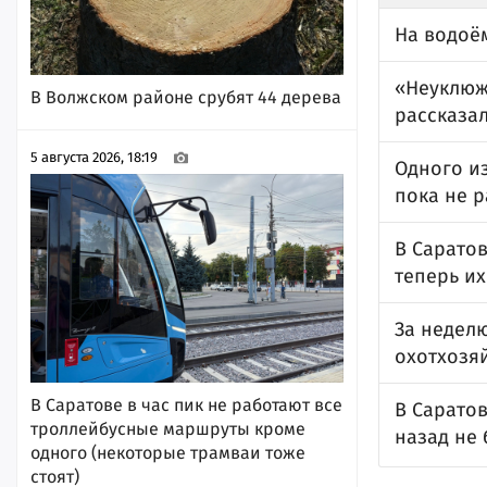
На водоё
«Неуклюжи
В Волжском районе срубят 44 дерева
рассказал
5 августа 2026, 18:19
Одного и
пока не 
В Сарато
теперь их
За недел
охотхозя
В Саратове в час пик не работают все
В Саратов
троллейбусные маршруты кроме
назад не 
одного (некоторые трамваи тоже
стоят)