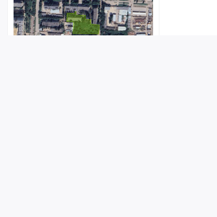
В Саратове готовят к продаже корпус
Лента
Истории
Топ
Реклама
Контакт
института с 8 тысячами «квадратов»
земли
© ИА «Версия-Саратов», 2026
5 августа 2026, 17:21
Учредители — Фонд «Перспектива».
Регистрационный номер ИА № ФС 77 - 79097 от 15.09.2020 г. Выд
надзору в сфере связи, информационных технологий и массовы
Главный редактор: Радин А. В.
Адрес редакции и издателя: 410056, г. Саратов, Мирный переулок,