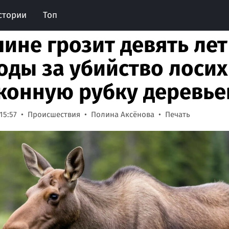
стории
Топ
ине грозит девять ле
оды за убийство лосих
конную рубку деревье
15:57
Происшествия
Полина Аксёнова
Печать