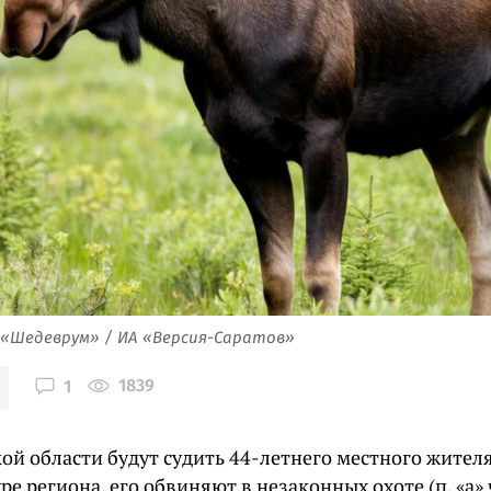
 «Шедеврум» / ИА «Версия-Саратов»
1839
1
ой области будут судить 44-летнего местного жителя
ре региона, его обвиняют в незаконных охоте (п. «а» ч