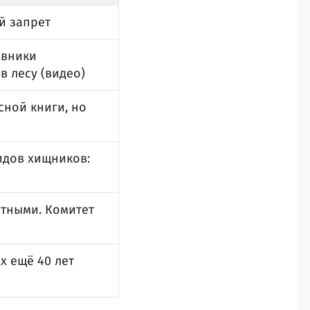
й запрет
овники
в лесу (видео)
сной книги, но
идов хищников:
отными. Комитет
х ещё 40 лет