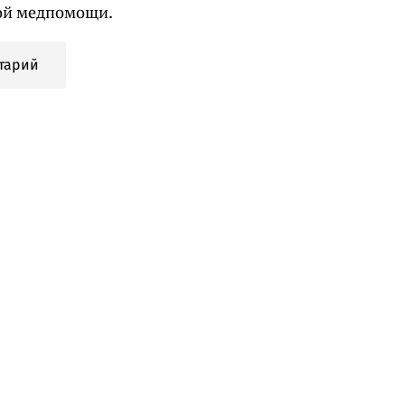
ой медпомощи.
тарий