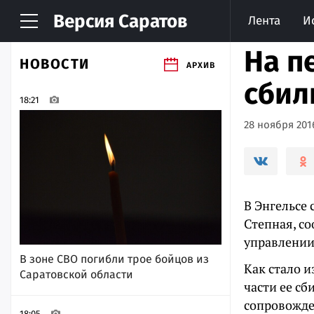
Версия
Саратов
Лента
И
На п
НОВОСТИ
АРХИВ
сбил
18:21
28 ноября 2016
В Энгельсе 
Степная, с
управлении
В зоне СВО погибли трое бойцов из
Как стало и
Саратовской области
части ее сб
сопровожде
18:05