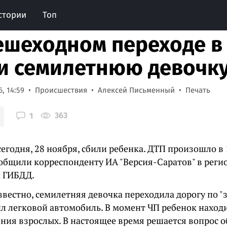
стории
Топ
ешеходном переходе в
и семилетнюю девочк
, 14:59
Происшествия
Алексей Письменный
Печать
363
1
сегодня, 28 ноября, сбили ребенка. ДТП произошло в 
ообщили корреспонденту ИА "Версия-Саратов" в рег
 ГИБДД.
звестно, семилетняя девочка переходила дорогу по "
ил легковой автомобиль. В момент ЧП ребенок наход
ния взрослых. В настоящее время решается вопрос о