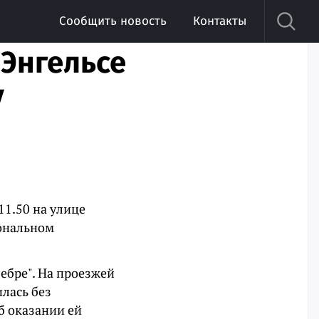
Сообщить новость
Контакты
 Энгельсе
у
11.50 на улице
иональном
зебре". На проезжей
илась без
б оказании ей