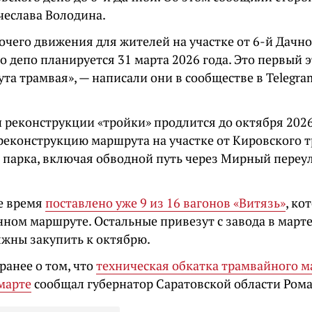
чеслава Володина.
очего движения для жителей на участке от 6-й Дачн
 депо планируется 31 марта 2026 года. Это первый 
та трамвая», — написали они в сообществе в Telegr
п реконструкции «тройки» продлится до октября 2026
реконструкцию маршрута на участке от Кировского 
о парка, включая обводной путь через Мирный переу
е время
поставлено уже 9 из 16 вагонов «Витязь»
, ко
ном маршруте. Остальные привезут с завода в марте
лжны закупить к октябрю.
ранее о том, что
техническая обкатка трамвайного 
марте
сообщал губернатор Саратовской области Рома