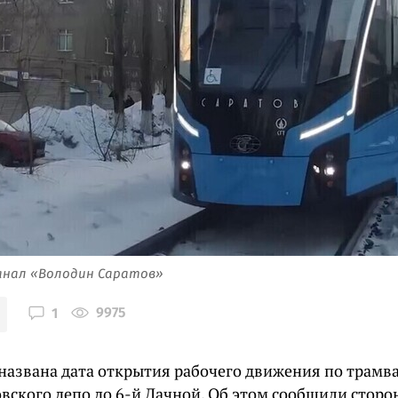
канал «Володин Саратов»
9975
1
 названа дата открытия рабочего движения по трам
овского депо до 6-й Дачной. Об этом сообщили стор