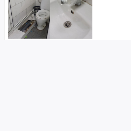
Горожанка рассказала о
неудовлетворительном состоянии
туалета у пляжа «Покорителей
Волги»
Лента
Истории
Топ
Реклама
Контакт
17:16
1
© ИА «Версия-Саратов», 2026
Учредители — Фонд «Перспектива».
Регистрационный номер ИА № ФС 77 - 79097 от 15.09.2020 г. Выд
надзору в сфере связи, информационных технологий и массовы