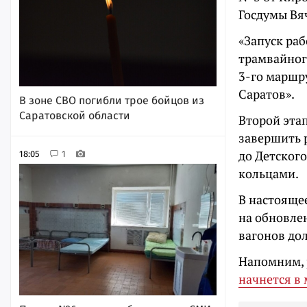
Госдумы Вя
«Запуск раб
трамвайного
3-го маршру
Саратов».
В зоне СВО погибли трое бойцов из
Саратовской области
Второй эта
завершить 
до Детског
18:05
1
кольцами.
В настояще
на обновлен
вагонов до
Напомним, 
начнется в 