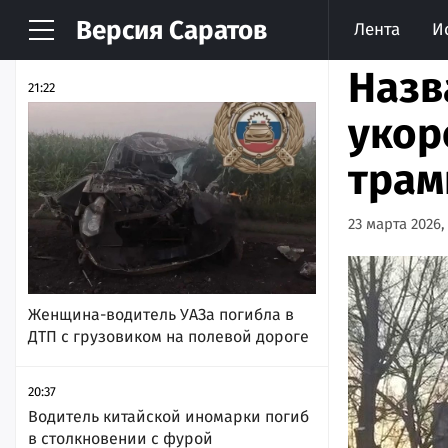
Версия
Саратов
Лента
И
НОВОСТИ
АРХИВ
Назв
21:22
укор
трам
23 марта 2026,
Женщина-водитель УАЗа погибла в
ДТП с грузовиком на полевой дороге
20:37
Водитель китайской иномарки погиб
в столкновении с фурой