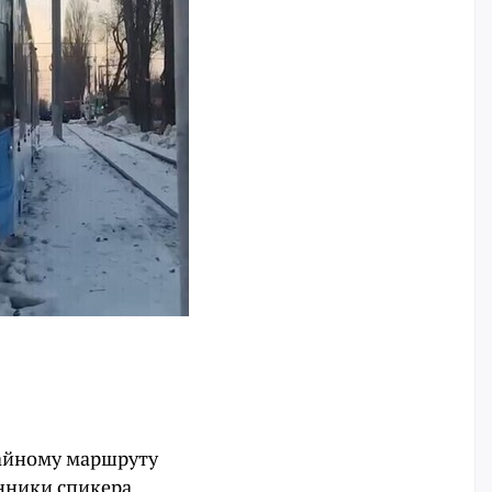
вайному маршруту
онники спикера