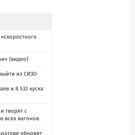
 «скоростного
ки» (видео)
выйти из СИЗО
ев и 8 532 куска
и творят с
ю всех вагонов
аратове обновят