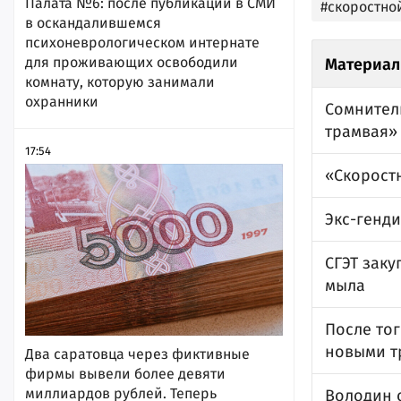
Палата №6: после публикации в СМИ
#скоростно
в оскандалившемся
психоневрологическом интернате
для проживающих освободили
Материал
комнату, которую занимали
охранники
Сомнител
трамвая»
17:54
«Скоростн
Экс-генд
СГЭТ заку
мыла
После тог
новыми т
Два саратовца через фиктивные
фирмы вывели более девяти
миллиардов рублей. Теперь
Володин 