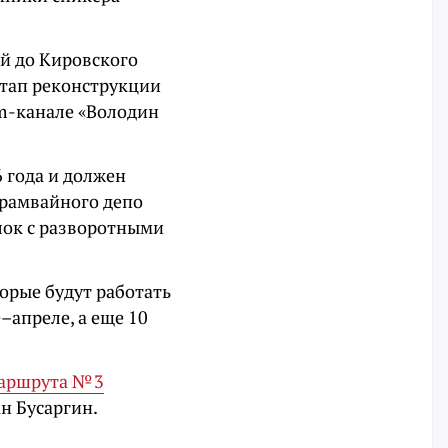
ой до Кировского
этап реконструкции
am-канале «Володин
 года и должен
трамвайного депо
лок с разворотными
торые будут работать
–апреле, а еще 10
маршрута № 3
н Бусаргин.