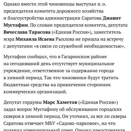
Однако вместо этой чиновницы выступал и. о.
председателя комитета дорожного хозяйства
и благоустройства администрации Саратова
Джавит
Мустафин
. По словам председателя комитета, депутата
Вячеслава Тарасова
(«Единая Россия»), заместитель
мэра
Михаила Исаева
Рыхлова не пришла на встречу
с депутатами «в связи со служебной необходимостью».
Мустафин сообщил, что в Гагаринском районе
на сегодняшний день отсутствует муниципальное
учреждение, ответственное за содержание города
в зимний период. Так что чиновники будут тратить
бюджетные средства на привлечение сторонник
коммерческих организаций.
Депутат гордумы
Марс Хаметов
(«Единая Россия»)
задал вопрос Мустафину об обслуживании городских
скверов в зимний период. Он уточнил, за все ли скверы
Саратова отвечает МБУ «Садово-парковое», на что
получил утвердительный ответ. Однако представителя