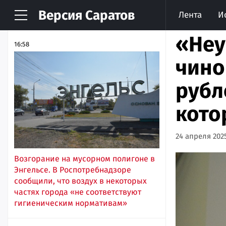
Версия
Саратов
Лента
И
НОВОСТИ
АРХИВ
«Неу
16:58
чино
рубл
кото
24 апреля 2025
Возгорание на мусорном полигоне в
Энгельсе. В Роспотребнадзоре
сообщили, что воздух в некоторых
частях города «не соответствуют
гигиеническим нормативам»