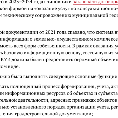
то в 2023–2024 годах чиновники
заключали договор
кой фирмой на «оказание услуг по консультационно
и техническому сопровождению муниципальной ге
й документации от 2021 года сказано, что система н
 информации о земельно-имущественном комплексе 
мость всех форм собственности. В рамках оказания 
ть базовую информационную основу, состоящую из м
 КУИ должны были предоставить огромный объём 
ном виде.
лжна была выполнять следующие основные функции
вать полноценный процесс формирования, учета, ак
ии информационных ресурсов об объектах и субъекта
тельной деятельности, адресных признаках объектов
льно установленного порядка организации учета, ре
вления градостроительной документации;