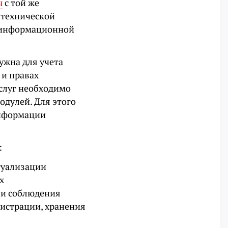
ы
с той же
-технической
оинформационной
ужна для учета
и правах
услуг необходимо
одулей. Для этого
информации
:
туализации
х
 и соблюдения
гистрации, хранения