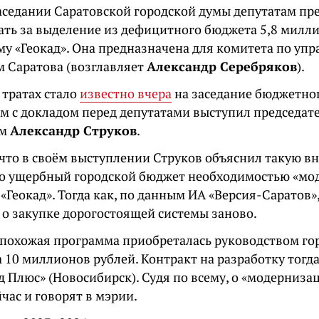
заседании Саратовской городской думы депутатам пр
ать за выделение из дефицитного бюджета 5,8 милл
му «Геокад». Она предназначена для комитета по уп
 Саратова (возглавляет
Александр Серебряков
).
 тратах стало
известно вчера
на заседание бюджетно
ам с докладом перед депутатами выступил председат
ам
Александр Струков
.
 что в своём выступлении Струков объяснил такую в
ого ущербный городской бюджет необходимостью «м
Геокад». Тогда как, по данным ИА «Версия-Саратов»
 о закупке дорогостоящей системы заново.
похожая программа приобреталась руководством гор
а 10 миллионов рублей. Контракт на разработку тогд
д Плюс» (Новосибирск). Судя по всему, о «модерниза
час и говорят в мэрии.