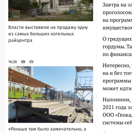
Завтра на 
проголосов
на програм
имуществом
Власти выставили на продажу одну
из самых больших котельных
О грядущих
райцентра
гордумы. Т
по финанс
16:20
Интересно,
на и без т
программы «
может идти
Напомним, 
2021 года з
ООО «Геока
системы сей
«Раньше там было замечательно, а