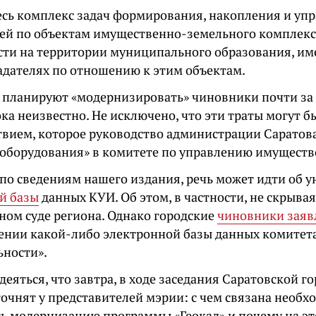
есь комплекс задач формирования, накопления и уп
й по объектам имущественно-земельного комплекс
сти на территории муниципального образования, и
адателях по отношению к этим объектам.
 планируют «модернизировать» чиновники почти за
ка неизвестно. Не исключено, что эти траты могут б
твием, которое руководство администрации Саратов
 оборудования» в комитете по управлению имуществ
по сведениям нашего издания, речь может идти об 
й базы
данных КУИ. Об этом, в частности, не скрывая
ном суде региона. Однако городские
чиновники заяв
ении какой-либо электронной базы данных комитета
ьности».
деяться, что завтра, в ходе заседания Саратовской г
очнят у представителей мэрии: с чем связана необх
ь модернизацию программы «Геокад» и почему на это