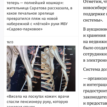
Отметим, ч
теперь — полнейший кошмар»:
новосибирс
жительница Саратова рассказала, в
поддержке 
какое печальное зрелище
превратился пляж на новой
системы».
набережной с «лёгкой» руки МБУ
В аукционно
«Садово-парковое»
и хранения
на недвижи
16:13
было созда
сотрудники
в электрон
Система до
— организо
и интеграц
градострои
законодате
«Висела на лоскутах кожи»: врачи
спасли пенсионеру руку, которую
и предоста
зажевал станок