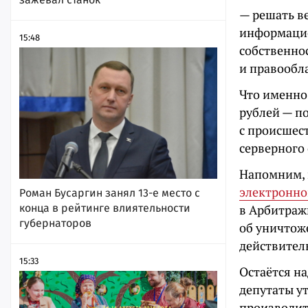
— решать в
информацие
15:48
собственно
и правообл
Что именно
рублей — по
с происшес
серверного
Напомним, 
электронно
Роман Бусаргин занял 13-е место с
в Арбитраж
конца в рейтинге влиятельности
губернаторов
об уничтож
действител
15:33
Остаётся на
депутаты ут
производит