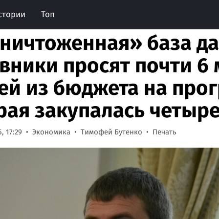
стории
Топ
ничтоженная» база да
вники просят почти 6
ей из бюджета на про
рая закупалась четыре
, 17:29
Экономика
Тимофей Бутенко
Печать