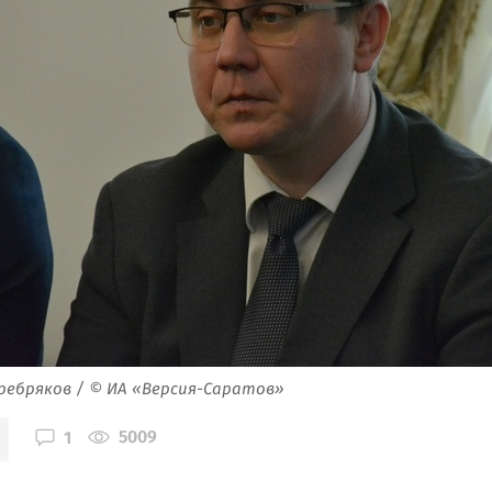
ребряков / © ИА «Версия-Саратов»
5009
1