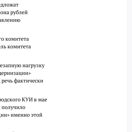
едложат
иона рублей
равлению
го комитета
ель комитета
незапную нагрузку
одернизации»
, речь фактически
одского КУИ в мае
а получило
ции» именно этой