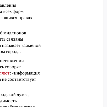
равления
а всех форм
меющихся правах
 6 миллионов
ыть связаны
а называет «заменой
ом города.
уничтожении
сь говорят
ляют
: «информация
 не соответствует
ородской думы,
одимость
 требуется такая