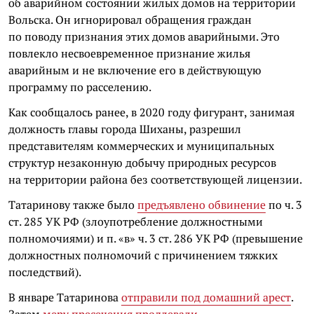
об аварийном состоянии жилых домов на территории
Вольска. Он игнорировал обращения граждан
по поводу признания этих домов аварийными. Это
повлекло несвоевременное признание жилья
аварийным и не включение его в действующую
программу по расселению.
Как сообщалось ранее, в 2020 году фигурант, занимая
должность главы города Шиханы, разрешил
представителям коммерческих и муниципальных
структур незаконную добычу природных ресурсов
на территории района без соответствующей лицензии.
Татаринову также было
предъявлено обвинение
по ч. 3
ст. 285 УК РФ (злоупотребление должностными
полномочиями) и п. «в» ч. 3 ст. 286 УК РФ (превышение
должностных полномочий с причинением тяжких
последствий).
В январе Татаринова
отправили под домашний арест
.
Затем
меру пресечения продлевали
.