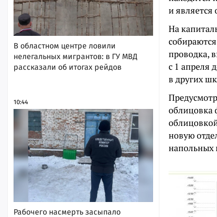
и является 
На капитал
собираются
В областном центре ловили
проводка, 
нелегальных мигрантов: в ГУ МВД
с 1 апреля 
рассказали об итогах рейдов
в других шк
Предусмотр
10:44
облицовка 
облицовкой
новую отде
напольных п
Рабочего насмерть засыпало