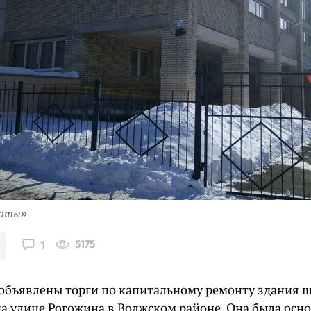
арты»
5175
1
 объявлены торги по капитальному ремонту здания 
а улице Рогожина в Волжском районе. Она была осно