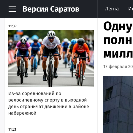
Версия
Саратов
Лента
И
НОВОСТИ
АРХИВ
Одну
11:39
полн
милл
17 февраля 202
Из-за соревнований по
велосипедному спорту в выходной
день ограничат движение в районе
набережной
11:21