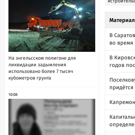
#строитель
Материал
В Сарато
во время
В Кировс
На энгельсском полигоне для
годов по
ликвидации задымления
использовано более 7 тысяч
кубометров грунта
Поселков
придётся
10:08
Капремон
Капиталь
определе