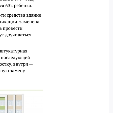
ся 632 ребенка.
ти средства здание
никации, заменена
ь провести
дут доучиваться
 штукатурная
с последующей
стку, внутри —
лную замену