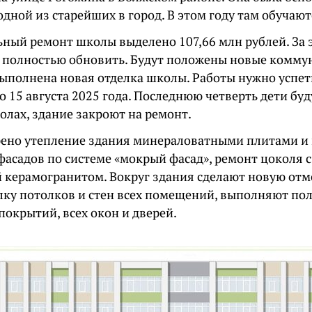
одной из старейших в город. В этом году там обучают
ьный ремонт школы выделено 107,66 млн рублей. За э
 полностью обновить. Будут положены новые комму
выполнена новая отделка школы. Работы нужно успет
до 15 августа 2025 года. Последнюю четверть дети бу
олах, здание закроют на ремонт.
ено утепление здания минераловатными плитами и
фасадов по системе «мокрый фасад», ремонт цоколя 
 керамогранитом. Вокруг здания сделают новую отмо
лку потолков и стен всех помещений, выполняют по
окрытий, всех окон и дверей.