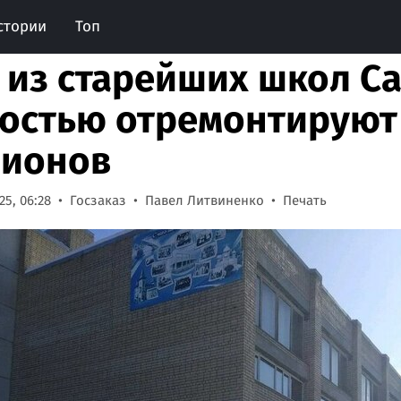
стории
Топ
 из старейших школ С
остью отремонтируют 
ионов
5, 06:28
Госзаказ
Павел Литвиненко
Печать