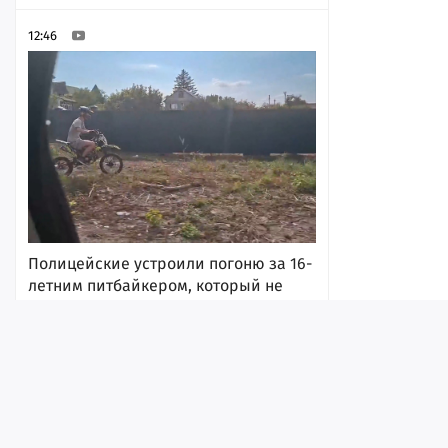
12:46
Полицейские устроили погоню за 16-
летним питбайкером, который не
захотел останавливаться
12:29
Лента
Истории
Топ
Реклама
Контакт