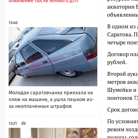
опьянение после ночного ДТП
акватории В
объявленны
13:40
В одном из 
Саратова. 
четыре пон
Договор пла
рублей.
Второй аук
метров акв
Шумейки и 
Молодая саратовчанка приехала на
понтонов 7Х
пляж на машине, а ушла пешком из-
за неоплаченных штрафов
Срок догово
По условия
13:21
режим хозд
полосы, со