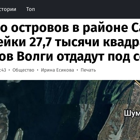
стории
Топ
о островов в районе С
йки 27,7 тысячи квад
ов Волги отдадут под
:43
Общество
Ирина Есикова
Печать