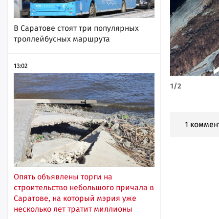
В Саратове стоят три популярных
троллейбусных маршрута
13:02
1
/
2
1 коммен
Опять объявлены торги на
строительство небольшого причала в
Саратове, на который мэрия уже
несколько лет тратит миллионы