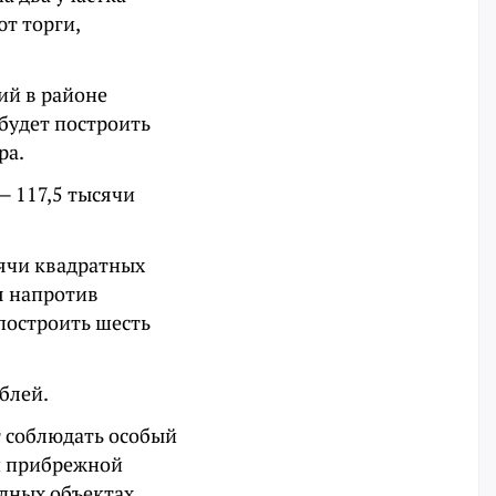
ют торги,
ий в районе
будет построить
ра.
— 117,5 тысячи
сячи квадратных
я напротив
построить шесть
блей.
 соблюдать особый
и прибрежной
одных объектах