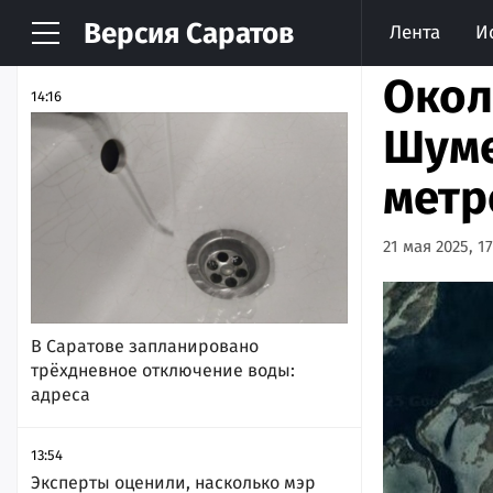
Версия
Саратов
Лента
И
НОВОСТИ
АРХИВ
Окол
14:16
Шуме
метр
21 мая 2025, 17
В Саратове запланировано
трёхдневное отключение воды:
адреса
13:54
Эксперты оценили, насколько мэр