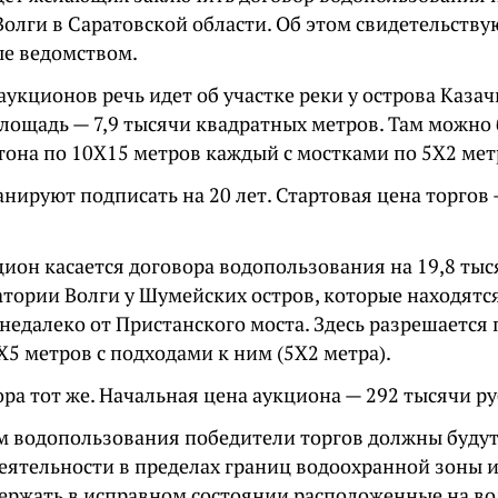
олги в Саратовской области. Об этом свидетельству
е ведомством.
аукционов речь идет об участке реки у острова Казач
Площадь — 7,9 тысячи квадратных метров. Там можно 
тона по 10Х15 метров каждый с мостками по 5Х2 мет
нируют подписать на 20 лет. Стартовая цена торгов 
цион касается договора водопользования на 19,8 ты
атории Волги у Шумейских остров, которые находятс
недалеко от Пристанского моста. Здесь разрешается 
5 метров с подходами к ним (5Х2 метра).
ра тот же. Начальная цена аукциона — 292 тысячи ру
м водопользования победители торгов должны будут
еятельности в пределах границ водоохранной зоны 
держать в исправном состоянии расположенные на в