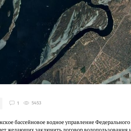
5453
1
ское бассейновое водное управление Федерального 
щет желающих заключить договор водопользования н