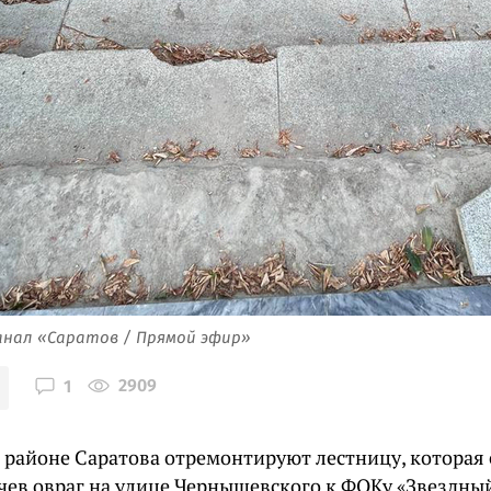
анал «Саратов / Прямой эфир»
2909
1
 районе Саратова отремонтируют лестницу, которая 
учев овраг на улице Чернышевского к ФОКу «Звездный