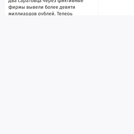
Два саратовца через фиктивные
фирмы вывели более девяти
миллиардов рублей. Теперь
злоумышленников будут судить
7 августа 2026, 17:33
Лента
Истории
Топ
Реклама
Контакт
© ИА «Версия-Саратов», 2026
Учредители — Фонд «Перспектива».
Регистрационный номер ИА № ФС 77 - 79097 от 15.09.2020 г. Выд
надзору в сфере связи, информационных технологий и массовы
Жителям региона разрешили
Главный редактор: Радин А. В.
убивать копытных в брачный период
Адрес редакции и издателя: 410056, г. Саратов, Мирный переулок,
7 августа 2026, 17:31
Телефон редакции: +7 (8452) 48-74-44