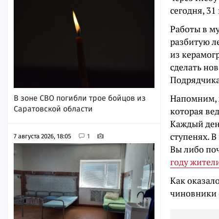
сегодня, 31
Работы в м
разбитую л
из керамог
сделать но
Подрядчика 
Напомним, 
В зоне СВО погибли трое бойцов из
Саратовской области
которая вед
Каждый ден
ступенях. В
7 августа 2026, 18:05
1
Вы либо поч
году жител
Как оказало
чиновники 