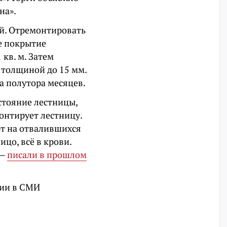
на».
й. Отремонтировать
е покрытие
кв. м. Затем
 толщиной до 15 мм.
а полутора месяцев.
стояние лестницы,
монтирует лестницу.
ют на отвалившихся
цо, всё в крови.
 —
писали в прошлом
ции в СМИ