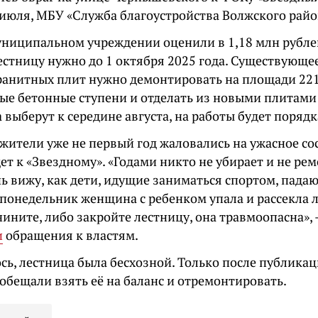
 июля, МБУ «Служба благоустройства Волжского райо
униципальном учреждении оценили в 1,18 млн рубле
естницу нужно до 1 октября 2025 года. Существующе
ранитных плит нужно демонтировать на площади 221 
вые бетонные ступени и отделать из новыми плитами
выберут к середине августа, на работы будет порядк
жители уже не первый год жаловались на ужасное со
ет к «Звездному». «Годами никто не убирает и не ре
ь вижу, как дети, идущие заниматься спортом, пада
 понедельник женщина с ребенком упала и рассекла ли
ините, либо закройте лестницу, она травмоопасна»,
и
обращения к властям.
сь, лестница была бесхозной. Только после публика
обещали взять её на баланс и отремонтировать.