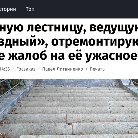
стории
Топ
ную лестницу, ведущу
здный», отремонтирую
е жалоб на её ужасное
14:35
Госзаказ
Павел Литвиненко
Печать