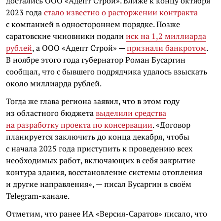
достались ООО «Адепт Строй». Ближе к концу октября
2023 года
стало известно о расторжении контракта
с компанией в одностороннем порядке. Позже
саратовские чиновники подали
иск на 1,2 миллиарда
рублей
, а ООО «Адепт Строй» —
признали банкротом
.
В ноябре этого года губернатор Роман Бусаргин
сообщал, что с бывшего подрядчика удалось взыскать
около миллиарда рублей.
Тогда же глава региона заявил, что в этом году
из областного бюджета
выделили средства
на разработку проекта по консервации
. «Договор
планируется заключить до конца декабря, чтобы
с начала 2025 года приступить к проведению всех
необходимых работ, включающих в себя закрытие
контура здания, восстановление системы отопления
и другие направления», — писал Бусаргин в своём
Telegram-канале.
Отметим, что ранее ИА «Версия-Саратов» писало, что