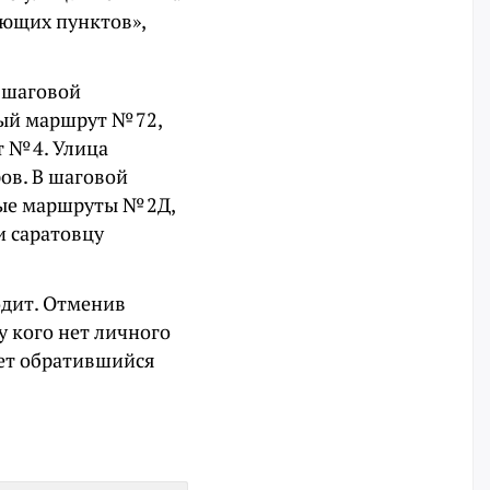
ующих пунктов»,
 шаговой
ый маршрут № 72,
 № 4. Улица
ов. В шаговой
ые маршруты № 2Д,
и саратовцу
одит. Отменив
у кого нет личного
вет обратившийся