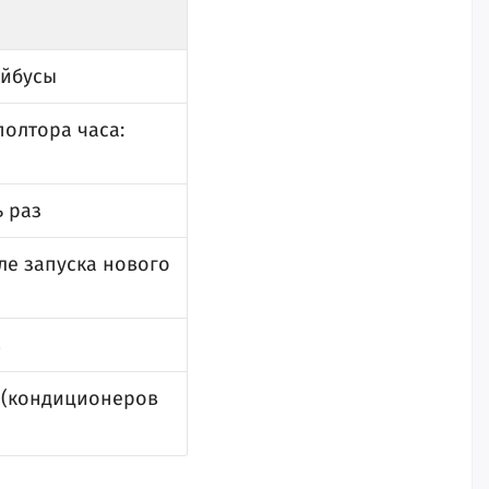
ейбусы
олтора часа:
ь раз
ле запуска нового
в
й (кондиционеров