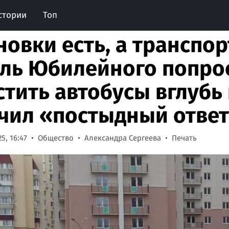
стории
Топ
новки есть, а транспор
ль Юбилейного попро
стить автобусы вглубь 
чил «постыдный отве
5, 16:47
Общество
Александра Сергеева
Печать