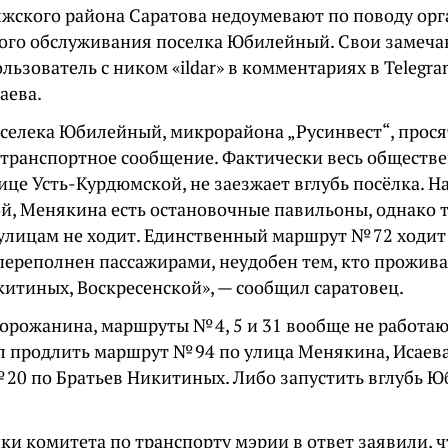
жского района Саратова недоумевают по поводу ор
ого обслуживания поселка Юбилейный. Свои замеча
льзователь с ником «ildar» в комментариях в Telegr
аева.
селека Юбилейный, микрорайона „Русинвест“, прося
 транспортное сообщение. Фактически весь обществ
ице Усть-Курдюмской, не заезжает вглубь посёлка. Н
й, Менякина есть остановочные павильоны, однако 
улицам не ходит. Единственный маршрут № 72 ходит 
переполнен пассажирами, неудобен тем, кто прожива
китиных, Воскресенской», — сообщил саратовец.
горожанина, маршруты № 4, 5 и 31 вообще не работаю
л продлить маршрут № 94 по улица Менякина, Исаев
№ 20 по Братьев Никитиных. Либо запустить вглубь 
ки комитета по транспорту мэрии в ответ заявили, 