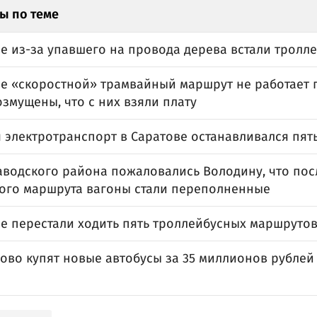
ы по теме
е из-за упавшего на провода дерева встали тролл
ве «скоростной» трамвайный маршрут не работает п
змущены, что с них взяли плату
 электротранспорт в Саратове останавливался пят
аводского района пожаловались Володину, что пос
ого маршрута вагоны стали переполненные
ве перестали ходить пять троллейбусных маршруто
ково купят новые автобусы за 35 миллионов рубле