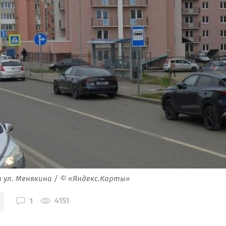
 ул. Менякина / © «Яндекс.Карты»
4151
1