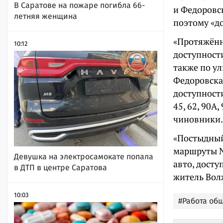
В Саратове на пожаре погибла 66-
и Федоровс
летняя женщина
поэтому «до
«Протяжённ
10:12
доступност
также по у
Федоровска
доступност
45, 62, 90А
чиновники.
«Постыдный 
маршруты № 
Девушка на электросамокате попала
авто, досту
в ДТП в центре Саратова
житель Вол
10:03
#Работа об