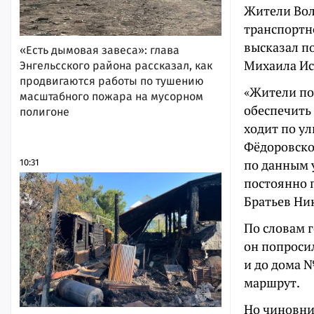
Жители Вол
транспортн
высказал по
«Есть дымовая завеса»: глава
Михаила Ис
Энгельсского района рассказал, как
продвигаются работы по тушению
«Жители по
масштабного пожара на мусорном
обеспечить
полигоне
ходит по ул
Фёдоровско
по данным 
10:31
постоянно 
Братьев Ни
По словам 
он попроси
и до дома 
маршрут.
Но чиновни