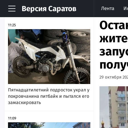
Версия
Саратов
Лента
И
НОВОСТИ
АРХИВ
Оста
11:25
жите
запу
полу
29 октября 202
Пятнадцатилетний подросток украл у
покровчанина питбайк и пытался его
замаскировать
11:09