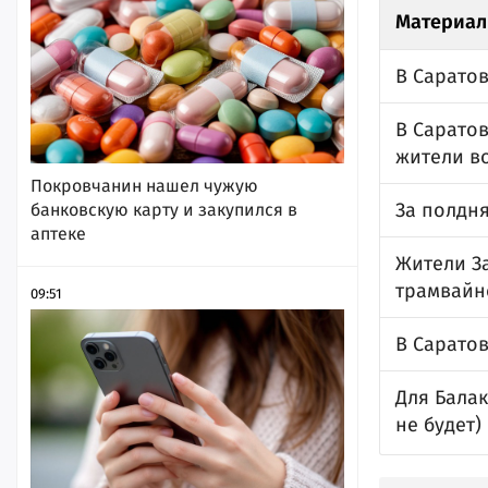
Материал
В Саратов
В Сарато
жители во
Покровчанин нашел чужую
За полдня
банковскую карту и закупился в
аптеке
Жители З
трамвайн
09:51
В Сарато
Для Бала
не будет)