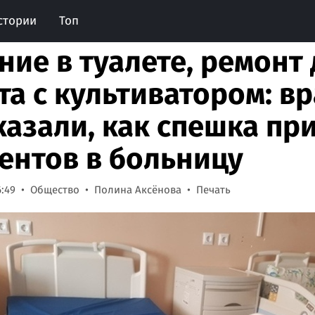
стории
Топ
ние в туалете, ремонт
та с культиватором: в
казали, как спешка пр
ентов в больницу
6:49
Общество
Полина Аксёнова
Печать