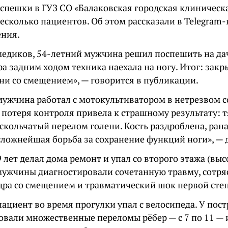
а спешки в ГУЗ СО «Балаковская городская клиническ
есколько пациентов. Об этом рассказали в Telegram
ния.
медиков, 54-летний мужчина решил поспешить на да
а задним ходом техника наехала на ногу. Итог: зак
ни со смещением», — говорится в публикации.
мужчина работал с мотокультиватором в нетрезвом с
 потеря контроля привела к страшному результату:
кольчатый перелом голени. Кость раздроблена, рана
сложнейшая борьба за сохранение функций ноги», — 
лет делал дома ремонт и упал со второго этажа (выс
 мужчины диагностировали сочетанную травму, сотря
дра со смещением и травматический шок первой сте
ациент во время прогулки упал с велосипеда. У пос
овали множественные переломы рёбер — с 7 по 11 — 