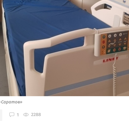
я-Саратов»
2288
1