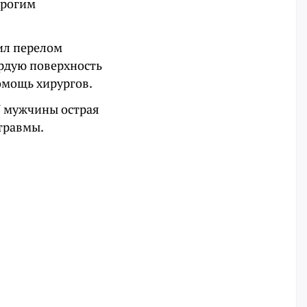
трогим
ил перелом
рдую поверхность
омощь хирургов.
 У мужчины острая
 травмы.