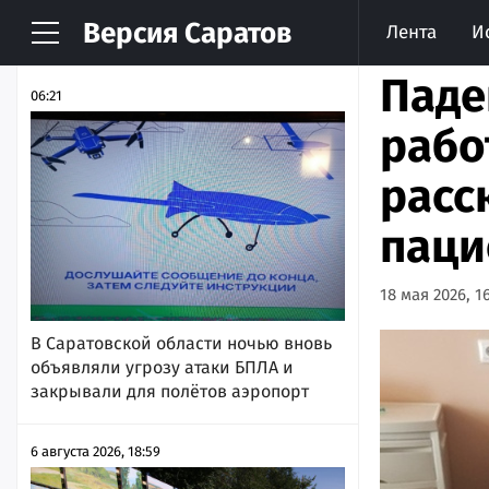
Версия
Саратов
Лента
И
НОВОСТИ
АРХИВ
Паде
06:21
рабо
расс
паци
18 мая 2026, 1
В Саратовской области ночью вновь
объявляли угрозу атаки БПЛА и
закрывали для полётов аэропорт
6 августа 2026, 18:59