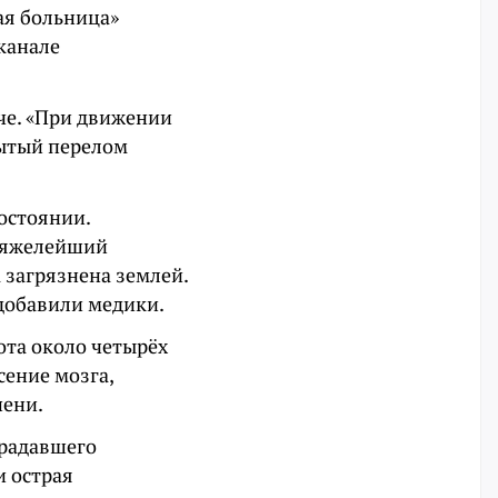
ая больница»
-канале
че. «При движении
рытый перелом
остоянии.
 тяжелейший
 загрязнена землей.
добавили медики.
ота около четырёх
сение мозга,
пени.
традавшего
и острая