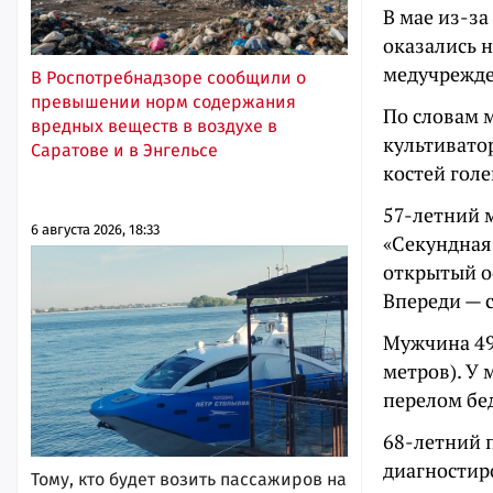
В мае из-з
оказались н
медучрежде
В Роспотребнадзоре сообщили о
превышении норм содержания
По словам 
вредных веществ в воздухе в
культиватор
Саратове и в Энгельсе
костей голе
57-летний 
6 августа 2026, 18:33
«Секундная
открытый ос
Впереди — 
Мужчина 49 
метров). У
перелом бе
68-летний п
диагностир
Тому, кто будет возить пассажиров на