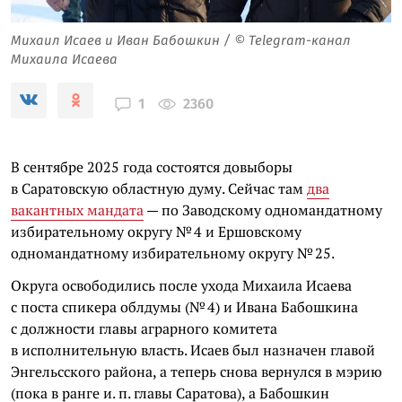
Михаил Исаев и Иван Бабошкин / © Telegram-канал
Михаила Исаева
2360
1
В сентябре 2025 года состоятся довыборы
в Саратовскую областную думу. Сейчас там
два
вакантных мандата
— по Заводскому одномандатному
избирательному округу № 4 и Ершовскому
одномандатному избирательному округу № 25.
Округа освободились после ухода Михаила Исаева
с поста спикера облдумы (№ 4) и Ивана Бабошкина
с должности главы аграрного комитета
в исполнительную власть. Исаев был назначен главой
Энгельсского района, а теперь снова вернулся в мэрию
(пока в ранге и. п. главы Саратова), а Бабошкин