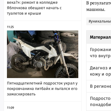
В результа
века?»: ремонт в колледже
Яблочкова обещают начать с
машины.
туалетов и крыши
#уникальны
11:25
Материал
Горожанин
что внутр
Диагноз 
кожу и о
Пятнадцатилетний подросток украл у
В регионе
покровчанина питбайк и пытался его
замаскировать
Подросто
понадоби
11:09