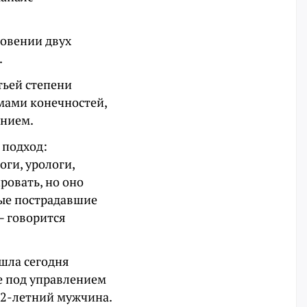
новении двух
.
тьей степени
мами конечностей,
ением.
 подход:
ги, урологи,
ровать, но оно
ные пострадавшие
— говорится
ошла сегодня
e под управлением
42-летний мужчина.