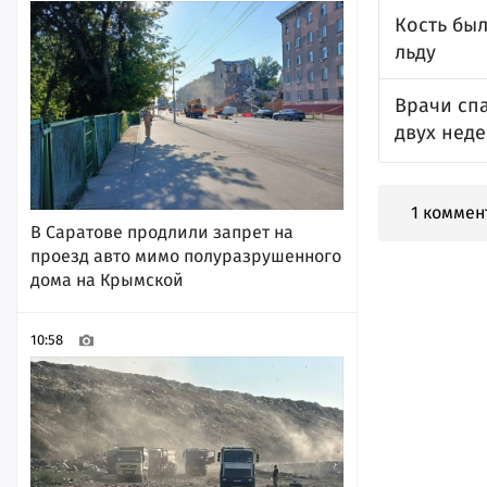
Кость был
льду
Врачи сп
двух нед
1 коммен
В Саратове продлили запрет на
проезд авто мимо полуразрушенного
дома на Крымской
10:58