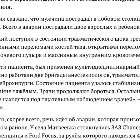
ния.
ии сказано, что мужчина пострадал в лобовом столк
 Всего в аварии пострадали двое взрослых и ребёнок
ий поступил в состоянии травматического шока тре
енными переломами костей таза, открытыми перело
очевого пузыря и массивным внутренним кровотеч
сти пациента, был применен мультидисциплинарный
но работали две бригады анестезиологов, травматоло
ейрохирурги. Состояние пациента удалось стабилизи
райне тяжёлым. Врачи продолжают бороться. Осталь
е находятся под тщательным наблюдением врачей», 
и.
о, скорее всего, речь идёт об аварии, которая произ
ком районе. У села Матвеевка столкнулись ЗАЗ Chanc
женщины и Ford Focus, за рулём которого находился 