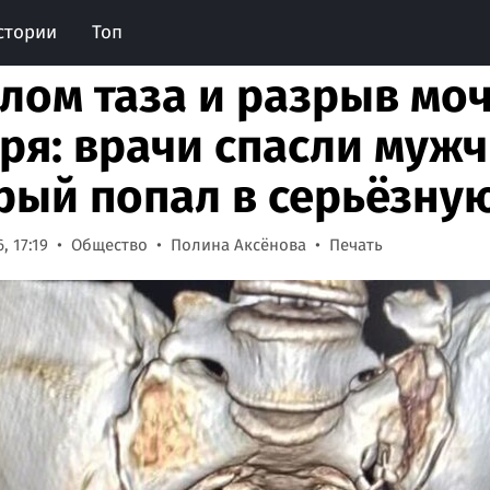
стории
Топ
лом таза и разрыв мо
ря: врачи спасли мужч
рый попал в серьёзну
, 17:19
Общество
Полина Аксёнова
Печать