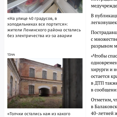
медучрежде
В публикац
«На улице 40 градусов, в
легковушек.
холодильниках все портится»:
жители Ленинского района остались
Пострадавш
без электричества из-за аварии
с множеств
разрывом м
13:44
«Чтобы спа
одновремен
хирурги и н
остается к
в ДТП такж
в сообщени
Отметим, чт
в Балаковс
40-летней 
«Толчки остались нам из какого