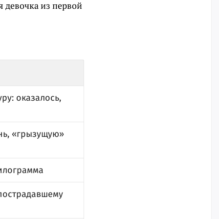
я девочка из первой
ру: оказалось,
нь, «грызущую»
килограмма
 пострадавшему