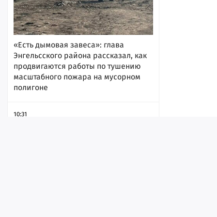
«Есть дымовая завеса»: глава
Энгельсского района рассказал, как
продвигаются работы по тушению
масштабного пожара на мусорном
полигоне
10:31
Лента
Истории
Топ
Реклама
Контакт
© ИА «Версия-Саратов», 2026