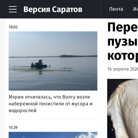
Версия
Саратов
Лента
И
НОВОСТИ
АРХИВ
Пере
18:02
пузы
кото
16 апреля 2026
Мэрия отчиталась, что Волгу возле
набережной почистили от мусора и
водорослей
15:29