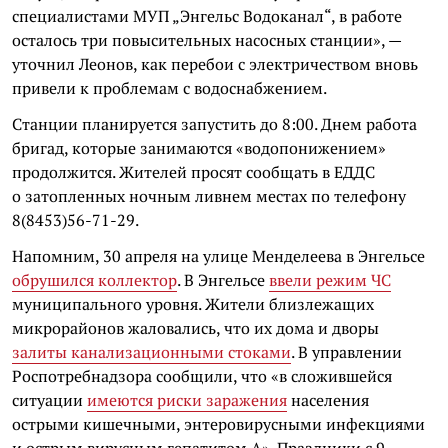
специалистами МУП „Энгельс Водоканал“, в работе
осталось три повысительных насосных станции», —
уточнил Леонов, как перебои с электричеством вновь
привели к проблемам с водоснабжением.
Станции планируется запустить до 8:00. Днем работа
бригад, которые занимаются «водопонижением»
продолжится. Жителей просят сообщать в ЕДДС
о затопленных ночным ливнем местах по телефону
8(8453)56-71-29.
Напомним, 30 апреля на улице Менделеева в Энгельсе
обрушился коллектор
. В Энгельсе
ввели режим ЧС
муниципального уровня. Жители близлежащих
микрорайонов жаловались, что их дома и дворы
залиты канализационными стоками
. В управлении
Роспотребнадзора сообщили, что «в сложившейся
ситуации
имеются риски заражения
населения
острыми кишечными, энтеровирусными инфекциями
и острым вирусным гепатитом А». Праздники с 9