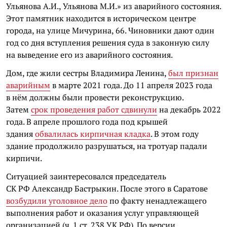
Ульянова А.И., Ульянова М.И.» из аварийного состояния.
Этот памятник находится в историческом центре
города, на улице Мичурина, 66. Чиновники дают один
год со дня вступления решения суда в законную силу
на выведение его из аварийного состояния.
Дом, где жили сестры Владимира Ленина,
был признан
аварийным
в марте 2021 года. До 1
1 апреля 2023 года
в нём должны были провести реконструкцию.
Затем
срок проведения работ сдвинули
на декабрь 2022
года. В апреле прошлого года под крышей
здания
обвалилась кирпичная кладка
.
В этом году
здание продолжило разрушаться, на тротуар падали
кирпичи.
Ситуацией заинтересовался председатель
СК РФ Александр Бастрыкин. После этого в Саратове
возбудили уголовное дело
по факту ненадлежащего
выполнения работ и оказания услуг управляющей
организацией (ч. 1 ст. 238 УК РФ). По версии