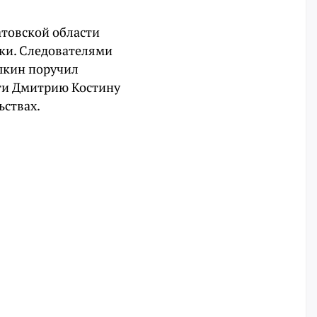
атовской области
ки. Следователями
ыкин поручил
ти Дмитрию Костину
ьствах.