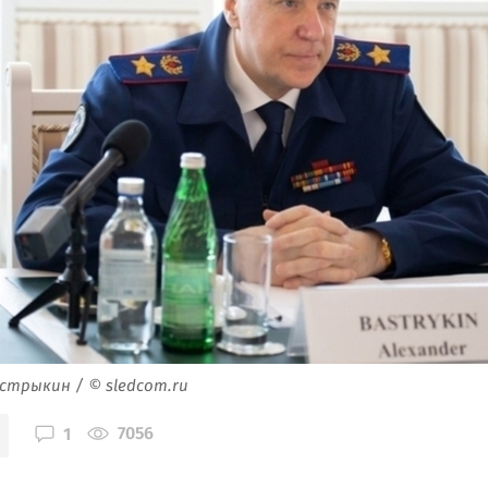
стрыкин / © sledcom.ru
7056
1