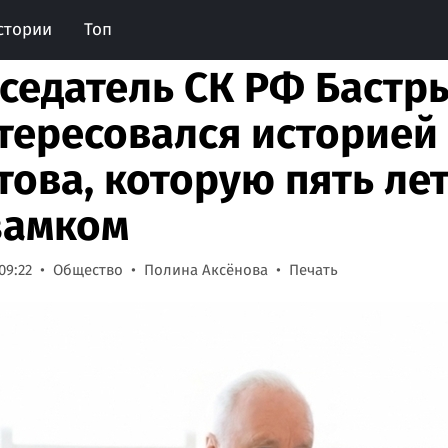
стории
Топ
седатель СК РФ Бастр
тересовался историей
това, которую пять ле
замком
09:22
Общество
Полина Аксёнова
Печать