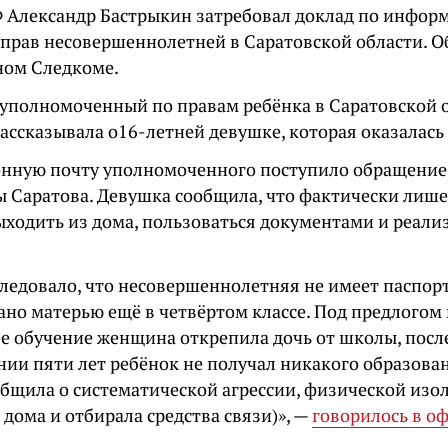
Ф Александр Бастрыкин затребовал доклад по инфо
прав несовершеннолетней в Саратовской области. О
ном Следкоме.
уполномоченный по правам ребёнка в Саратовской 
ассказывала о16-летней девушке, которая оказалась
онную почту уполномоченного поступило обращение 
 Саратова. Девушка сообщила, что фактически лиш
ыходить из дома, пользоваться документами и реали
ледовало, что несовершеннолетняя не имеет паспорта
ано матерью ещё в четвёртом классе. Под предлогом
е обучение женщина открепила дочь от школы, после
ии пяти лет ребёнок не получал никакого образован
общила о систематической агрессии, физической изо
 дома и отбирала средства связи)», —
говорилось в о