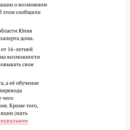
рмации о возможном
б этом сообщили
области Юлия
 заперта дома.
от 16-летней
ена возможности
зовывать свои
, а её обучение
 перевода
 чего
ия. Кроме того,
ляции (мать
фициальном