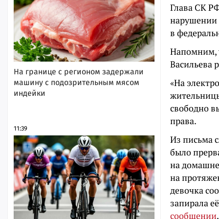
Глава СК Р
нарушении 
в федераль
Напомним, 
Васильева р
На границе с регионом задержали
«На электр
машину с подозрительным мясом
индейки
жительницы
свободно в
права.
11:39
Из письма с
было прерв
на домашне
на протяжен
девочка со
запирала её
сообщении
.