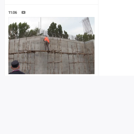
11:06
В областном центре ловили
нелегальных мигрантов: в ГУ МВД
рассказали об итогах рейдов
Лента
Истории
Топ
Реклама
Контакт
10:44
© ИА «Версия-Саратов», 2026