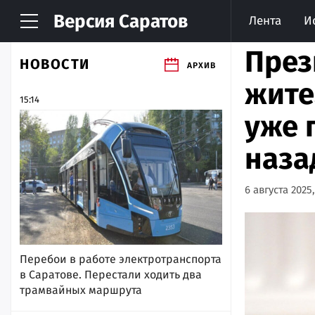
Версия
Саратов
Лента
И
През
НОВОСТИ
АРХИВ
жите
15:14
уже 
наза
6 августа 2025,
Перебои в работе электротранспорта
в Саратове. Перестали ходить два
трамвайных маршрута