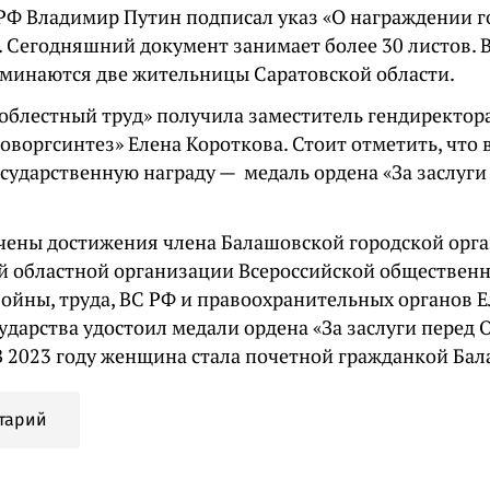
РФ Владимир Путин подписал указ «О награждении 
. Сегодняшний документ занимает более 30 листов. 
оминаются две жительницы Саратовской области.
доблестный труд» получила заместитель гендиректор
воргсинтез» Елена Короткова. Стоит отметить, что в
осударственную награду — медаль ордена «За заслуги
чены достижения члена Балашовской городской орг
й областной организации Всероссийской обществен
войны, труда, ВС РФ и правоохранительных органов Е
сударства удостоил медали ордена «За заслуги перед
 В 2023 году женщина стала почетной гражданкой Ба
тарий