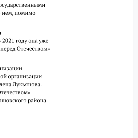
государственными
В нем, помимо
а
 2021 году она уже
 перед Отечеством»
анизации
ной организации
лена Лукьянова.
 Отечеством»
лашовского района.