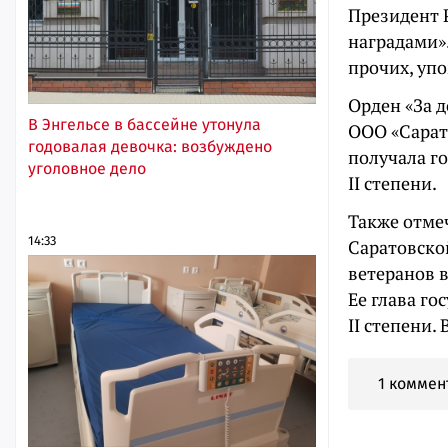
Президент 
наградами»
прочих, уп
Орден «За 
В Энгельсе в бассейне утонула
ООО «Сарато
годовалая девочка: возбуждено
получала г
уголовное дело
II степени.
Также отме
14:33
Саратовско
ветеранов 
Ее глава го
II степени.
1 коммен