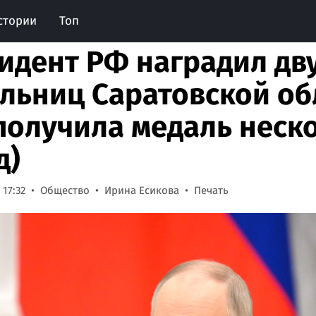
стории
Топ
идент РФ наградил дв
льниц Саратовской об
получила медаль неско
д)
 17:32
Общество
Ирина Есикова
Печать