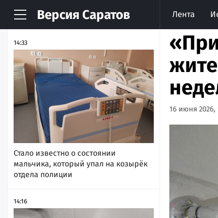
Версия
Саратов
Лента
И
НОВОСТИ
АРХИВ
«При
14:33
жите
неде
16 июня 2026, 
Стало известно о состоянии
мальчика, который упал на козырёк
отдела полиции
14:16