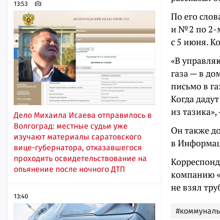
13:53
По его слов
и № 2 по 2-
с 5 июня. К
«В управля
газа — в д
письмо в г
Когда дадут
из тазика»
Дело Михаила Исаева отправилось в
Волгоград: местные судьи уже
Он также д
изучают материалы саратовского
в Информац
вице-губернатора, отказавшегося
проходить освидетельствование на
Корреспонд
опьянение после ночного ДТП
компанию «
не взял тру
13:40
#коммунал