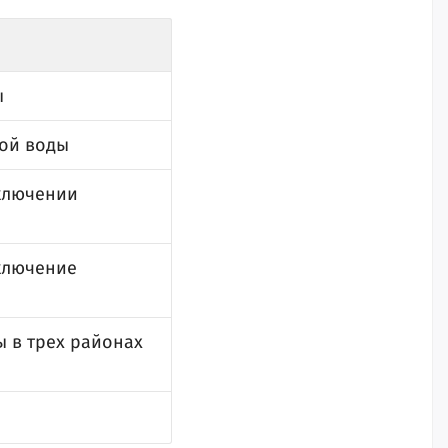
ы
ной воды
тключении
ключение
 в трех районах