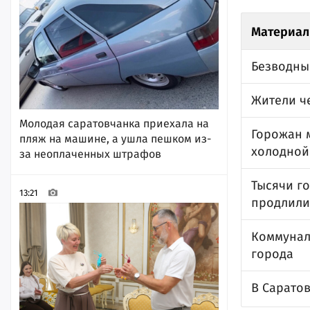
Материал
Безводны
Жители че
Молодая саратовчанка приехала на
Горожан 
пляж на машине, а ушла пешком из-
холодной
за неоплаченных штрафов
Тысячи г
13:21
продлили 
Коммунал
города
В Саратов