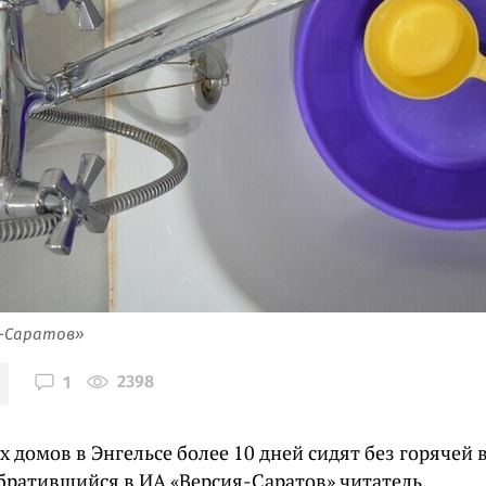
я-Саратов»
2398
1
 домов в Энгельсе более 10 дней сидят без горячей 
обратившийся в ИА «Версия-Саратов» читатель.