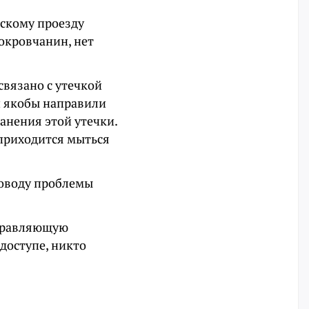
ескому проезду
покровчанин, нет
вязано с утечкой
и якобы направили
нения этой утечки.
 приходится мыться
поводу проблемы
управляющую
доступе, никто