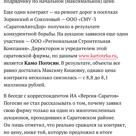
подрядчику по начальной (максимальной) цене.
Еще один контракт — на ремонт дорог в поселках
Зоринский
и
Соколовый
— ООО «СМУ-3
«
СаратовАвтоДор
» получило в результате
конкурентной борьбы. На аукцион заявился еще один
участник — ООО «Региональная Строительная
Компания». Директором и учредителем этой
саратовской фирмы, по данным
www.
kartoteka
.
ru
,
является
Камо Погосян
. В результате, объекты все
равно достались Максиму
Кишояну
, однако цена
контракта несколько снизилась — с 8,8 до 8,1
миллиона рублей.
В беседе с корреспондентом ИА «Версия-Саратов»
Погосян не стал рассказывать о том, почему заявил
свою фирму только на один из многочисленных
аукционов, проходивших в Саратовском районе.
Он лишь отметил, что реально сражался за контракт,
но цену, ниже той, которую предложил в итоге