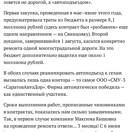
зовется не дорогой, а «
автоподъездом
».
Первая закупка, проведенная в мае–июне этого года,
предусматривала траты из бюджета в размере 8,1
миллиона рублей (здесь контракт был «разбавлен» еще
одним направлением — на Свинцовку). Второй
аукцион, завершившийся 1 августа, касался конкретно
ремонта одной многострадальной дороги. На это
бюджет дополнительно выделил еще около 1
миллиона рублей.
В обоих случаях реанимировать
автоподъезд
к селам
вызвалась лишь одна контора — то самое ООО «СМУ-3
«
СаратовАвтоДор
». Фирма автоматически победила —
как единственный участник.
Сроки выполнения работ, прописанные чиновниками
в контрактах, показались нам сильно завышенными.
Так, в первом случае компании Максима
Кишояна
на проведение ремонта отвели… 3 месяца! С 6 июня