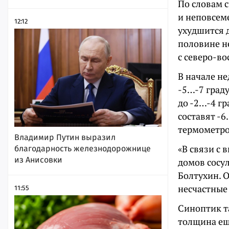
По словам 
и неповсем
12:12
ухудшится д
половине не
с северо-во
В начале не
-5…-7 граду
до -2…-4 г
составят -6
термометров
Владимир Путин выразил
«В связи с
благодарность железнодорожнице
из Анисовки
домов сосул
Болтухин. 
несчастные 
11:55
Синоптик та
толщина ещ