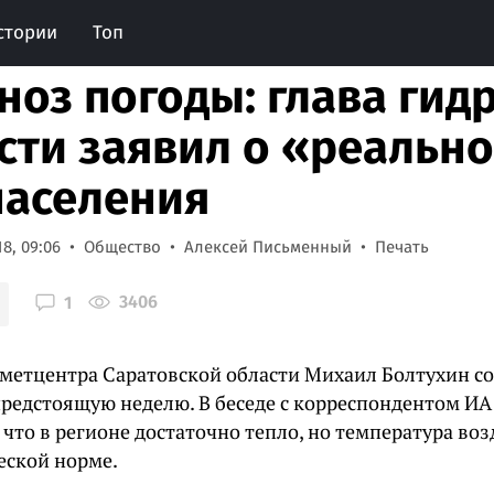
стории
Топ
ноз погоды: глава гид
сти заявил о «реально
населения
8, 09:06
Общество
Алексей Письменный
Печать
3406
1
ометцентра Саратовской области Михаил Болтухин со
предстоящую неделю. В беседе с корреспондентом ИА
 что в регионе достаточно тепло, но температура воз
еской норме.