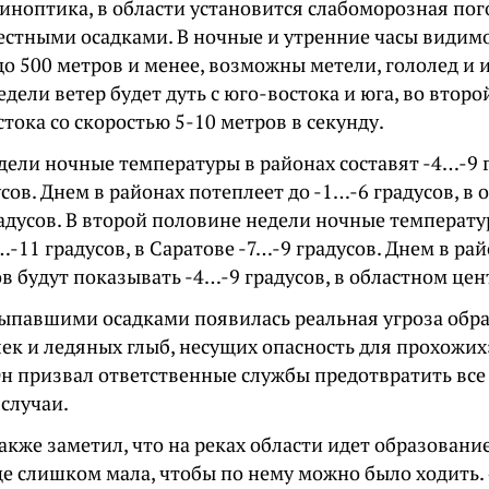
синоптика, в области установится слабоморозная по
естными осадками. В ночные и утренние часы видимо
о 500 метров и менее, возможны метели, гололед и 
дели ветер будет дуть с юго-востока и юга, во втор
стока со скоростью 5-10 метров в секунду.
дели ночные температуры в районах составят -4…-9 г
сов. Днем в районах потеплеет до -1…-6 градусов, в
радусов. В второй половине недели ночные температу
…-11 градусов, в Саратове -7…-9 градусов. Днем в ра
 будут показывать -4…-9 градусов, в областном цен
 выпавшими осадками появилась реальная угроза обр
ек и ледяных глыб, несущих опасность для прохожих
Он призвал ответственные службы предотвратить вс
случаи.
кже заметил, что на реках области идет образование
е слишком мала, чтобы по нему можно было ходить.