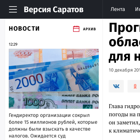
Версия
Саратов
Лента
И
Прог
НОВОСТИ
АРХИВ
обла
12:29
для 
10 декабря 201
Глава гидр
погоды на 
Гендиректор организации сокрыл
он заметил,
более 15 миллионов рублей, которые
должны были взыскать в качестве
к климатич
налогов. Ожидается суд