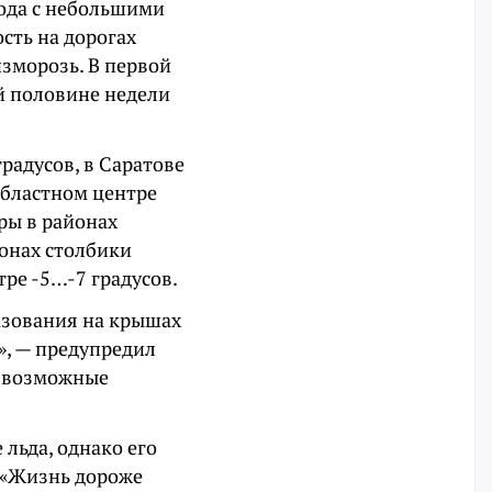
года с небольшими
сть на дорогах
изморозь. В первой
ой половине недели
радусов, в Саратове
 областном центре
ры в районах
йонах столбики
тре -5…-7 градусов.
азования на крышах
», — предупредил
е возможные
 льда, однако его
 «Жизнь дороже